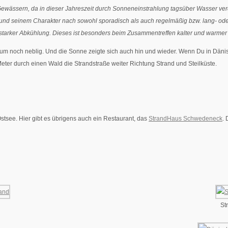
Gewässern, da in dieser Jahreszeit durch Sonnen­einstrahlung tagsüber Wasser verd
d seinem Charakter nach sowohl sporadisch als auch regelmäßig bzw. lang- oder ku
arker Abkühlung. Dieses ist besonders beim Zusammentreffen kalter und warmer 
 noch neblig. Und die Sonne zeigte sich auch hin und wieder. Wenn Du in Dänisch-
 Meter durch einen Wald die Strandstraße weiter Richtung Strand und Steilküste.
tsee. Hier gibt es übrigens auch ein Restaurant, das
StrandHaus Schwedeneck
. 
St