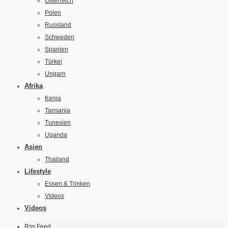
Österreich
Polen
Russland
Schweden
Spanien
Türkei
Ungarn
Afrika
Kenia
Tansania
Tunesien
Uganda
Asien
Thailand
Lifestyle
Essen & Trinken
Videos
Videos
Rss Feed