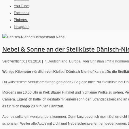
You Tube
Facebook
Pinterest
Instagram
Nebel & Sonne an der Steilküste Dänisch-N
Veröffentlicht 01.03.2016 |
in
Deutschland
,
Europa
|
von
Christian
|
mit
4 Kommen
Wenige Kilometer nördlich von Kiel bei Dänisch-Nienhof kannst Du die Steil
Du willst frische Seeluft am Strand genießen? Begleite mich zur Steilküste bei 
Morgens um 10.00 Uhr in Kiel: Blauer Himmel und nicht eine Wolke zu sehen. Perf
Camera. Eigentlich hatte ich deshalb mit einem sonnigen
Strandspaziergang an d
es für mich knapp 20 Minuten Fahrtzeit.
Aber es sollte ein wenig anders kommen. Denn kurz bevor ich mein Ziel erreicht
schönstem Wetter alle Autos mit Licht und Nebelscheinwerfern entgegenkamen. De