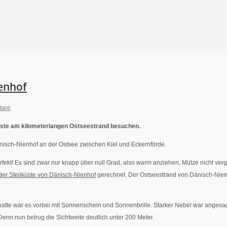
ienhof
tare
küste am kilometerlangen Ostseestrand besuchen.
Dänisch-Nienhof an der Ostsee zwischen Kiel und Eckernförde.
ekt! Es sind zwar nur knapp über null Grad, also warm anziehen, Mütze nicht verge
er Steilküste von Dänisch-Nienhof
gerechnet. Der Ostseestrand von Dänisch-Nienh
 hatte war es vorbei mit Sonnenschein und Sonnenbrille. Starker Nebel war angesa
nn nun betrug die Sichtweite deutlich unter 200 Meter.