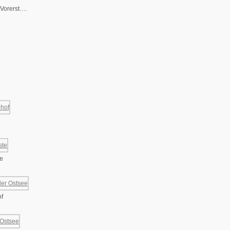
. Vorerst….
e
f