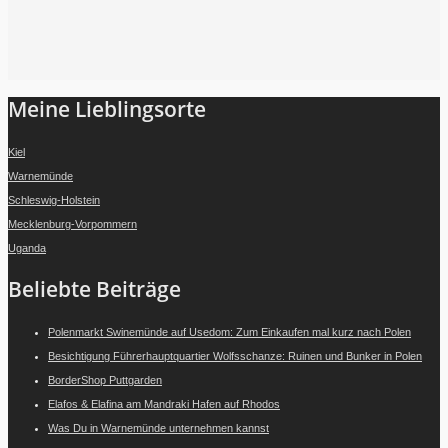
Folge mir auf Instagram
Meine Lieblingsorte
Kiel
Warnemünde
Schleswig-Holstein
Mecklenburg-Vorpommern
Uganda
Beliebte Beiträge
Polenmarkt Swinemünde auf Usedom: Zum Einkaufen mal kurz nach Polen
Besichtigung Führerhauptquartier Wolfsschanze: Ruinen und Bunker in Polen
BorderShop Puttgarden
Elafos & Elafina am Mandraki Hafen auf Rhodos
Was Du in Warnemünde unternehmen kannst