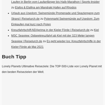
Laufen in Berlin vom Laufanfänger bis Halb-Marathon | Sports-Insider
zu
Elafos & Elafina am Mandraki Hafen auf Rhodos
Urlaub aus Usedom: Swinemünde Promenade und Spaziergang zum
Strand | Reiselurch.de
zu
Polenmarkt Swinemünde auf Usedom: Zum
Einkaufen mal kurz nach Polen
Kreuzfahrtschiff AIDAprima in der Kieler Förde | Reiselurch.de
zu
Kiel
MSC Seaview: Ostseekreuzfahrt ab Kiel mit der 323 Meter langen
Seaview | Reiselurch.de
zu
Es geht wieder los: Kreuzfahrtschiffe in der
Kieler Förde ab Mai 2021
Buch Tipp
Lonely Planets Ultimative Reiseziele: Die TOP-500-Liste von Lonely Planet mit
den besten Reisezielen der Welt.