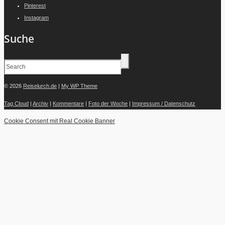
Pinterest
Instagram
Suche
© 2026
Reiselurch.de
|
My WP Theme
Tag Cloud
|
Archiv
|
Kommentare
|
Foto der Woche
|
Impressum / Datenschutz
Cookie Consent mit Real Cookie Banner