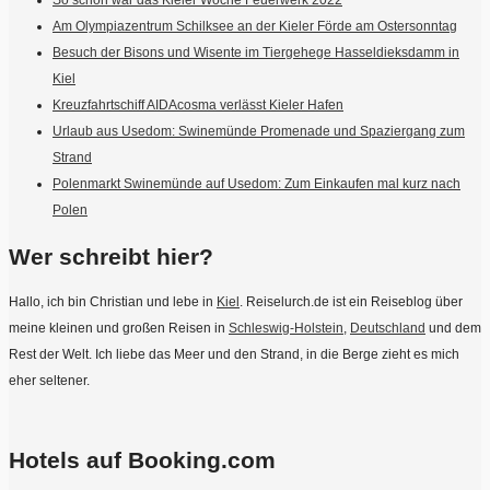
So schön war das Kieler Woche Feuerwerk 2022
Am Olympiazentrum Schilksee an der Kieler Förde am Ostersonntag
Besuch der Bisons und Wisente im Tiergehege Hasseldieksdamm in
Kiel
Kreuzfahrtschiff AIDAcosma verlässt Kieler Hafen
Urlaub aus Usedom: Swinemünde Promenade und Spaziergang zum
Strand
Polenmarkt Swinemünde auf Usedom: Zum Einkaufen mal kurz nach
Polen
Wer schreibt hier?
Hallo, ich bin Christian und lebe in
Kiel
. Reiselurch.de ist ein Reiseblog über
meine kleinen und großen Reisen in
Schleswig-Holstein
,
Deutschland
und dem
Rest der Welt. Ich liebe das Meer und den Strand, in die Berge zieht es mich
eher seltener.
Hotels auf Booking.com