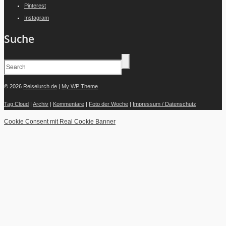
Pinterest
Instagram
Suche
© 2026
Reiselurch.de
|
My WP Theme
Tag Cloud
|
Archiv
|
Kommentare
|
Foto der Woche
|
Impressum / Datenschutz
Cookie Consent mit Real Cookie Banner