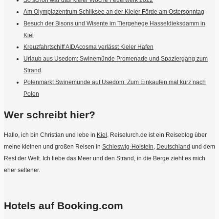
So schön war das Kieler Woche Feuerwerk 2022
Am Olympiazentrum Schilksee an der Kieler Förde am Ostersonntag
Besuch der Bisons und Wisente im Tiergehege Hasseldieksdamm in
Kiel
Kreuzfahrtschiff AIDAcosma verlässt Kieler Hafen
Urlaub aus Usedom: Swinemünde Promenade und Spaziergang zum
Strand
Polenmarkt Swinemünde auf Usedom: Zum Einkaufen mal kurz nach
Polen
Wer schreibt hier?
Hallo, ich bin Christian und lebe in
Kiel
. Reiselurch.de ist ein Reiseblog über
meine kleinen und großen Reisen in
Schleswig-Holstein
,
Deutschland
und dem
Rest der Welt. Ich liebe das Meer und den Strand, in die Berge zieht es mich
eher seltener.
Hotels auf Booking.com