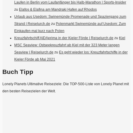
Laufen in Berlin vom Laufanfänger bis Halb-Marathon | Sports-Insider
zu
Elafos & Elafina am Mandraki Hafen auf Rhodos
Urlaub aus Usedom: Swinemünde Promenade und Spaziergang zum
Strand | Reiselurch.de
zu
Polenmarkt Swinemünde auf Usedom: Zum
Einkaufen mal kurz nach Polen
Kreuzfahrtschiff AIDAprima in der Kieler Förde | Reiselurch.de
zu
Kiel
MSC Seaview: Ostseekreuzfahrt ab Kiel mit der 323 Meter langen
Seaview | Reiselurch.de
zu
Es geht wieder los: Kreuzfahrtschiffe in der
Kieler Förde ab Mai 2021
Buch Tipp
Lonely Planets Ultimative Reiseziele: Die TOP-500-Liste von Lonely Planet mit
den besten Reisezielen der Welt.