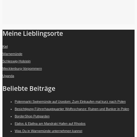
Folge mir auf Instagram
Meine Lieblingsorte
Kiel
Warnemünde
Schleswig-Holstein
Mecklenburg-Vorpommern
Uganda
Beliebte Beiträge
Polenmarkt Swinemünde auf Usedom: Zum Einkaufen mal kurz nach Polen
Besichtigung Führerhauptquartier Wolfsschanze: Ruinen und Bunker in Polen
BorderShop Puttgarden
Elafos & Elafina am Mandraki Hafen auf Rhodos
Was Du in Warnemünde unternehmen kannst