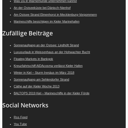
Was Du in Warnemünde unternehmen kannst
An der Ostseeküste bei Dänisch-Nienhof
Am Ostsee Strand Elmenhorst in Mecklenburg-Vorpommern
Marineschiffe besichtigen im Kieler Marinehafen
Zufällige Beiträge
Sonnenaufgang an der Ostsee: Lindhöft Strand
Luxusurlaub in Weissenhaus an der Hohwachter Bucht
Floating Markets in Bankgok
Kreuzfahrtschiff AIDAcosma verlässt Kieler Hafen
Winter in Kiel – Sturm Irenäus im März 2018
Sonnenaufgang am Sehlendorfer Strand
Cäthe auf der Kieler Woche 2013
BALTOPS 2019 Kiel – Marineschiffe in der Kieler Förde
Social Networks
Rss Feed
You Tube