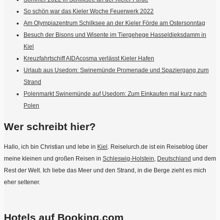
So schön war das Kieler Woche Feuerwerk 2022
Am Olympiazentrum Schilksee an der Kieler Förde am Ostersonntag
Besuch der Bisons und Wisente im Tiergehege Hasseldieksdamm in
Kiel
Kreuzfahrtschiff AIDAcosma verlässt Kieler Hafen
Urlaub aus Usedom: Swinemünde Promenade und Spaziergang zum
Strand
Polenmarkt Swinemünde auf Usedom: Zum Einkaufen mal kurz nach
Polen
Wer schreibt hier?
Hallo, ich bin Christian und lebe in
Kiel
. Reiselurch.de ist ein Reiseblog über
meine kleinen und großen Reisen in
Schleswig-Holstein
,
Deutschland
und dem
Rest der Welt. Ich liebe das Meer und den Strand, in die Berge zieht es mich
eher seltener.
Hotels auf Booking.com