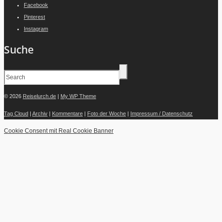
Facebook
Pinterest
Instagram
Suche
© 2026
Reiselurch.de
|
My WP Theme
Tag Cloud
|
Archiv
|
Kommentare
|
Foto der Woche
|
Impressum / Datenschutz
Cookie Consent mit Real Cookie Banner