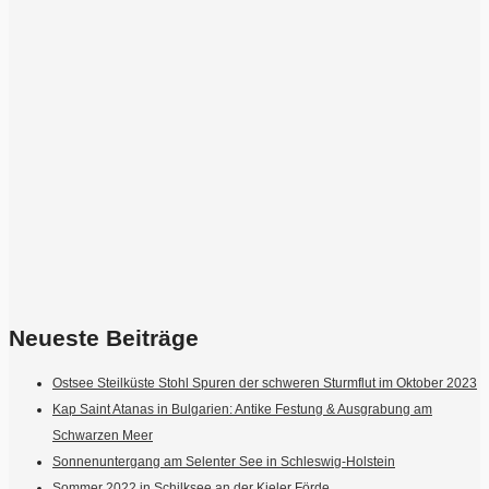
Neueste Beiträge
Ostsee Steilküste Stohl Spuren der schweren Sturmflut im Oktober 2023
Kap Saint Atanas in Bulgarien: Antike Festung & Ausgrabung am
Schwarzen Meer
Sonnenuntergang am Selenter See in Schleswig-Holstein
Sommer 2022 in Schilksee an der Kieler Förde