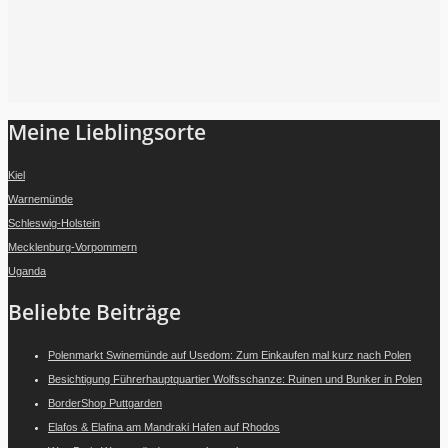
Folge mir auf Instagram
Meine Lieblingsorte
Kiel
Warnemünde
Schleswig-Holstein
Mecklenburg-Vorpommern
Uganda
Beliebte Beiträge
Polenmarkt Swinemünde auf Usedom: Zum Einkaufen mal kurz nach Polen
Besichtigung Führerhauptquartier Wolfsschanze: Ruinen und Bunker in Polen
BorderShop Puttgarden
Elafos & Elafina am Mandraki Hafen auf Rhodos