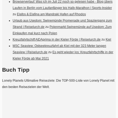
Browserverlauf: Was ich im Juli 22 noch so gelesen habe - Blog übers
Laufen in Berlin vom Laufanfänger bis Halb-Marathon | Sports-Insider
zu
Elafos & Elafina am Mandraki Hafen auf Rhodos
Urlaub aus Usedom: Swinemünde Promenade und Spaziergang zum
Strand | Reiselurch.de
zu
Polenmarkt Swinemünde auf Usedom: Zum
Einkaufen mal kurz nach Polen
Kreuzfahrtschiff AIDAprima in der Kieler Förde | Reiselurch.de
zu
Kiel
MSC Seaview: Ostseekreuzfahrt ab Kiel mit der 323 Meter langen
Seaview | Reiselurch.de
zu
Es geht wieder los: Kreuzfahrtschiffe in der
Kieler Förde ab Mai 2021
Buch Tipp
Lonely Planets Ultimative Reiseziele: Die TOP-500-Liste von Lonely Planet mit
den besten Reisezielen der Welt.