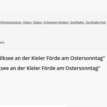
,
Olympiazentrum
,
Ostern
,
Ostsee
,
Schleswig-Holstein
,
Sporthafen
,
Sporthafen Kiel
gen)
ksee an der Kieler Förde am Ostersonntag”
see an der Kieler Förde am Ostersonntag”