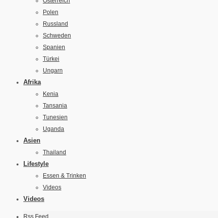
Österreich
Polen
Russland
Schweden
Spanien
Türkei
Ungarn
Afrika
Kenia
Tansania
Tunesien
Uganda
Asien
Thailand
Lifestyle
Essen & Trinken
Videos
Videos
Rss Feed