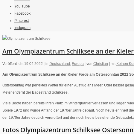
You Tube
Facebook
Pinterest
Instagram
Am Olympiazentrum Schilksee an der Kiele
Veröffentlicht 19.04.2022 |
in
Deutschland
,
Europa
|
von
Christian
|
mit
Keinen K
Am Olympiazentrum Schilksee an der Kieler Förde am Ostersonntag 2022 Son
Ostersonntag war perfektes Wetter für einen Ausflug ans Meer. Oder besser gesag
Meter entfernt der Badestrand Schilksee.
Viele Boote haben bereits ihren Platz im Winterquartier verlassen und liegen 
Spiele 1972 und wurde Anfang der 1970er Jahre gebaut. Noch heute erinnert di
der 1970er Jahre deutlich vergrößert und der noch heute bestehende Gebäude
Fotos Olympiazentrum Schilksee Ostersonn