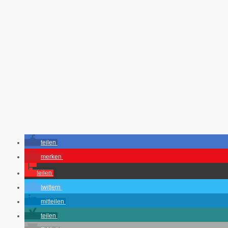
teilen
merken
teilen
twittern
mitteilen
teilen