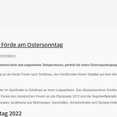
r Förde am Ostersonntag
ommentaren
nenschein und angenehme Temperaturen, perfekt für einen Osterspaziergang in
t an die Kieler Förde nach Schilksee, den nördlichsten Kieler Stadtteil auf dem We
wieder im Sporthafen in Schilksee an ihren Liegeplätzen. Das Olympiazentrum Schi
e Fackel des olympischen Feuers an die Olympiade 1972 und die Segelwettkämpfe
komplex, bestehend aus Wohnungen, Geschäften, Schwimmhalle und Olympia Hote
tag 2022