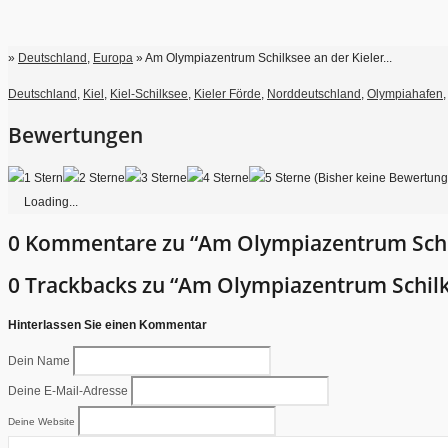
»
Deutschland
,
Europa
» Am Olympiazentrum Schilksee an der Kieler...
Deutschland
,
Kiel
,
Kiel-Schilksee
,
Kieler Förde
,
Norddeutschland
,
Olympiahafen
Bewertungen
(Bisher keine Bewertun
Loading...
0 Kommentare zu “Am Olympiazentrum Schil
0 Trackbacks zu “Am Olympiazentrum Schilk
Hinterlassen Sie einen Kommentar
Dein Name
Deine E-Mail-Adresse
Deine Website