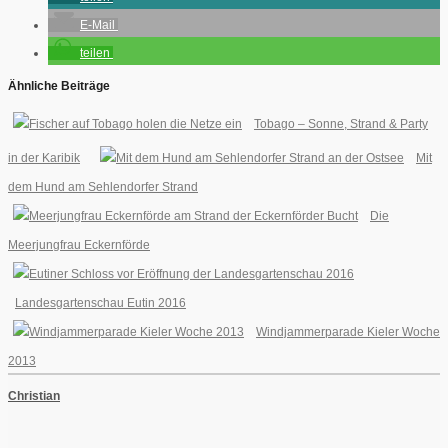
E-Mail
teilen
Ähnliche Beiträge
Tobago – Sonne, Strand & Party
in der Karibik
Mit
dem Hund am Sehlendorfer Strand
Die
Meerjungfrau Eckernförde
Landesgartenschau Eutin 2016
Windjammerparade Kieler Woche
2013
Christian