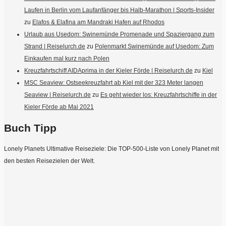
Laufen in Berlin vom Laufanfänger bis Halb-Marathon | Sports-Insider
zu
Elafos & Elafina am Mandraki Hafen auf Rhodos
Urlaub aus Usedom: Swinemünde Promenade und Spaziergang zum
Strand | Reiselurch.de
zu
Polenmarkt Swinemünde auf Usedom: Zum
Einkaufen mal kurz nach Polen
Kreuzfahrtschiff AIDAprima in der Kieler Förde | Reiselurch.de
zu
Kiel
MSC Seaview: Ostseekreuzfahrt ab Kiel mit der 323 Meter langen
Seaview | Reiselurch.de
zu
Es geht wieder los: Kreuzfahrtschiffe in der
Kieler Förde ab Mai 2021
Buch Tipp
Lonely Planets Ultimative Reiseziele: Die TOP-500-Liste von Lonely Planet mit
den besten Reisezielen der Welt.