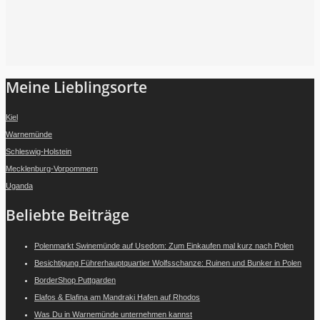
Folge mir auf Instagram
Meine Lieblingsorte
Kiel
Warnemünde
Schleswig-Holstein
Mecklenburg-Vorpommern
Uganda
Beliebte Beiträge
Polenmarkt Swinemünde auf Usedom: Zum Einkaufen mal kurz nach Polen
Besichtigung Führerhauptquartier Wolfsschanze: Ruinen und Bunker in Polen
BorderShop Puttgarden
Elafos & Elafina am Mandraki Hafen auf Rhodos
Was Du in Warnemünde unternehmen kannst