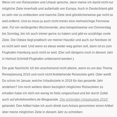
Wenn ich von Reisezielen und Urlaub spreche, dann meine ich damit nicht nur
mögliche Ziele innerhalb und außerhalb von Europa. Auch in Deutschland gibt
es sehr viel zu entdecken und manche Ziele sind glücklicherweise gar nicht so
weit entfernt. Und es muss ja auch nicht immer eine mehrwöchige Fernreise
sein. Für ein verlängertes Wochenende, also beispielsweise von Donnerstag
bis Sonntag, bin ich auch immer gerne zu haben und gibt es unzählige coole
Ziele. Die Ostsee liegt praktisch vor meiner Haustür und auch zur Nordsee ist
es nicht sehr weit. Und wenn es etwas weiter weg gehen soll, dann ist es zum
Flughafen Hamburg auch nicht so weit. (Der soll übrigens noch in diesem Jahr
in Helmut-Schmidt-Flughafen umbenannt werden.)
Die gute Nachricht: Ich bin anscheinend nicht alleine, wenn es um das Thema
Reiseplanung 2016 und noch nicht feststehende Reiseziele geht. Oder weißt
Du schon im Januar, welche Urlaubsziele in 2016 für das gesamte Jahr
anstehen? Um noch weitere Ideen bezüglich möglichen Reisezielen zu
erhalten habe ich mich ein wenig im Netz umgeschaut und bin durch Zufall
auch auf phototravellers.de Blogparade
„Die schönsten Urlaubsziele 2016“
gelandet. Den Artikel habe ich auch direkt zum Anlass genommen einen Artikel
über meine möglichen Ziele in diesem Jahr zu schreiben.