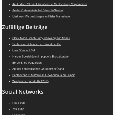
Am Ostsee Strand Elmenhorst in Mecklenburg-Vorpommern
An der Ostseeküste bei Dänisch-Nienhof
Marineschiffe besichtigen im Kieler Marinehafen
Zufällige Beiträge
Black Moon Beach Party Chaweng Koh Samui
Seebrücke Schönberger Strand bei Kiel
Uwe Düne auf Sylt
Harzer Spezialitäten in puppe´s Brotzeitstube
BorderShop Puttgarden
Auf der schwedischen Ostseeinsel Öland
Beethovens 9. Sinfonie im Gewandhaus zu Leipzig
Windjammerparade Kiel 2015
Social Networks
Rss Feed
You Tube
Facebook