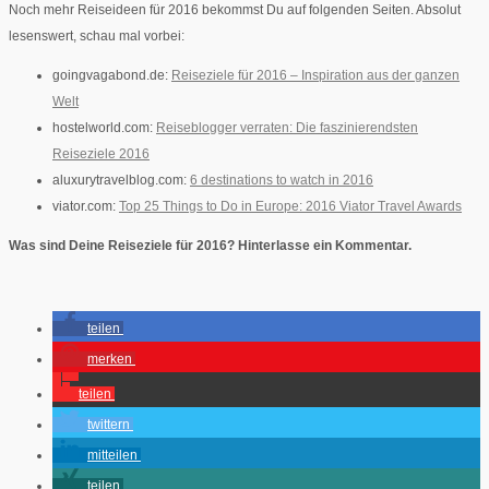
Noch mehr Reiseideen für 2016 bekommst Du auf folgenden Seiten. Absolut
lesenswert, schau mal vorbei:
goingvagabond.de:
Reiseziele für 2016 – Inspiration aus der ganzen
Welt
hostelworld.com:
Reiseblogger verraten: Die faszinierendsten
Reiseziele 2016
aluxurytravelblog.com:
6 destinations to watch in 2016
viator.com:
Top 25 Things to Do in Europe: 2016 Viator Travel Awards
Was sind Deine Reiseziele für 2016? Hinterlasse ein Kommentar.
teilen
merken
teilen
twittern
mitteilen
teilen