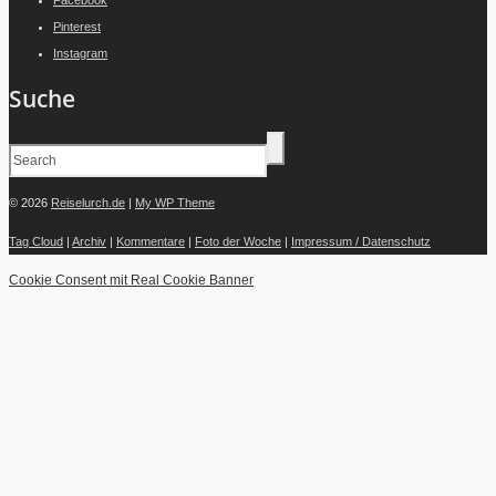
Pinterest
Instagram
Suche
© 2026
Reiselurch.de
|
My WP Theme
Tag Cloud
|
Archiv
|
Kommentare
|
Foto der Woche
|
Impressum / Datenschutz
Cookie Consent mit Real Cookie Banner