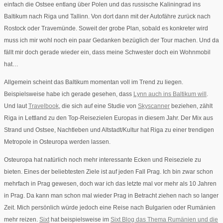
einfach die Ostsee entlang über Polen und das russische Kaliningrad ins
Baltikum nach Riga und Tallinn. Von dort dann mit der Autofähre zurück nach
Rostock oder Travemünde. Soweit der grobe Plan, sobald es konkreter wird
muss ich mir wohl noch ein paar Gedanken bezüglich der Tour machen. Und da
fällt mir doch gerade wieder ein, dass meine Schwester doch ein Wohnmobil
hat…
Allgemein scheint das Baltikum momentan voll im Trend zu liegen.
Beispielsweise habe ich gerade gesehen, dass
Lynn auch ins Baltikum will
.
Und laut
Travelbook
, die sich auf eine Studie von
Skyscanner
beziehen, zählt
Riga in Lettland zu den Top-Reisezielen Europas in diesem Jahr. Der Mix aus
Strand und Ostsee, Nachtleben und Altstadt/Kultur hat Riga zu einer trendigen
Metropole in Osteuropa werden lassen.
Osteuropa hat natürlich noch mehr interessante Ecken und Reiseziele zu
bieten. Eines der beliebtesten Ziele ist auf jeden Fall Prag. Ich bin zwar schon
mehrfach in Prag gewesen, doch war ich das letzte mal vor mehr als 10 Jahren
in Prag. Da kann man schon mal wieder Prag in Betracht ziehen nach so langer
Zeit. Mich persönlich würde jedoch eine Reise nach Bulgarien oder Rumänien
mehr reizen.
Sixt
hat beispielsweise im
Sixt Blog das Thema Rumänien und die