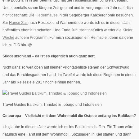
eine Bootsfahrt in der Seenlandschaft der Holsteinischen Schweiz geplant.
Und, ebenfalls schon längere Zeit geplant und im vergangenen Jahr natürlich
nicht geschafft: Die
Fledermäuse
in der Segeberger Kalkberghöhle besuchen.
Zur
Hanse Sail
nach Rostock und Warnemünde werde ich es in diesem Jahr
hoffentlich ebenfalls schaffen. Und Ende Juni steht natürlich wieder die
Kieler
Woche
auf dem Programm. Für mich sozusagen ein Heimspiel, denn da gehe
ich zu Fuß hin. 🙂
Süddeutschland – da ist es eigentlich auch ganz nett
Nicht ganz so weit oben auf meiner Prioritätenliste stehen der Schwarzwald
und das Berchtesgadener Land. Im Zweifel werde ich diese Regionen in einem
Jahr als Reiseziele 2017 noch einmal nennen.
Travel Guides Baltikum, Trinidad & Tobago und Indonesien
Osteuropa – Vielleicht mit dem Wohnmobil die Ostsee entlang ins Baltikum?
Ich glaube in diesem Jahr werde ich es ins Baltikum schaffen. Ein Traum wäre
natürlich eine Fahrt mit dem Wohnmobil. Sozusagen in Kiel starten und dann