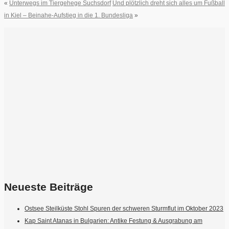
«
Unterwegs im Tiergehege Suchsdorf
Und plötzlich dreht sich alles um Fußball
in Kiel – Beinahe-Aufstieg in die 1. Bundesliga
»
Neueste Beiträge
Ostsee Steilküste Stohl Spuren der schweren Sturmflut im Oktober 2023
Kap Saint Atanas in Bulgarien: Antike Festung & Ausgrabung am