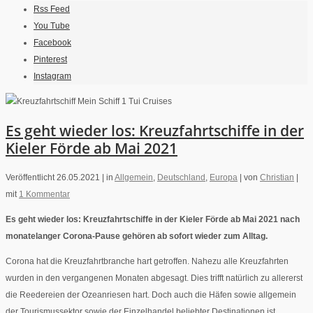
Rss Feed
You Tube
Facebook
Pinterest
Instagram
Es geht wieder los: Kreuzfahrtschiffe in der
Kieler Förde ab Mai 2021
Veröffentlicht 26.05.2021 |
in
Allgemein
,
Deutschland
,
Europa
|
von
Christian
|
mit
1 Kommentar
Es geht wieder los: Kreuzfahrtschiffe in der Kieler Förde ab Mai 2021 nach
monatelanger Corona-Pause gehören ab sofort wieder zum Alltag.
Corona hat die Kreuzfahrtbranche hart getroffen. Nahezu alle Kreuzfahrten
wurden in den vergangenen Monaten abgesagt. Dies trifft natürlich zu allererst
die Reedereien der Ozeanriesen hart. Doch auch die Häfen sowie allgemein
der Tourismussektor sowie der Einzelhandel beliebter Destinationen ist