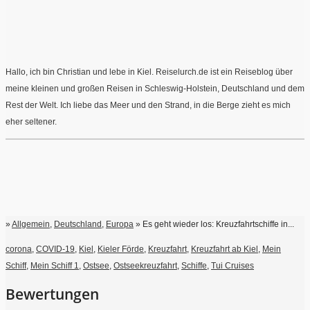
Hallo, ich bin Christian und lebe in Kiel. Reiselurch.de ist ein Reiseblog über
meine kleinen und großen Reisen in Schleswig-Holstein, Deutschland und dem
Rest der Welt. Ich liebe das Meer und den Strand, in die Berge zieht es mich
eher seltener.
»
Allgemein
,
Deutschland
,
Europa
» Es geht wieder los: Kreuzfahrtschiffe in...
corona
,
COVID-19
,
Kiel
,
Kieler Förde
,
Kreuzfahrt
,
Kreuzfahrt ab Kiel
,
Mein
Schiff
,
Mein Schiff 1
,
Ostsee
,
Ostseekreuzfahrt
,
Schiffe
,
Tui Cruises
Bewertungen