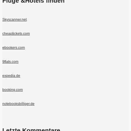
Flüge &Hotels finden
Skyscanner.net
cheaptickets.com
ebookers.com
9flats.com
expedia.de
booking.com
notebooksbilliger.de
Letzte Kommentare