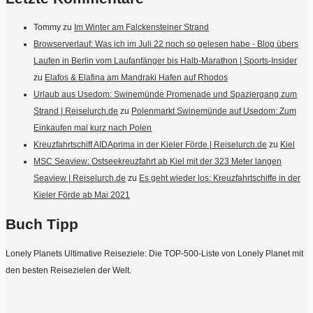
Tommy
zu
Im Winter am Falckensteiner Strand
Browserverlauf: Was ich im Juli 22 noch so gelesen habe - Blog übers
Laufen in Berlin vom Laufanfänger bis Halb-Marathon | Sports-Insider
zu
Elafos & Elafina am Mandraki Hafen auf Rhodos
Urlaub aus Usedom: Swinemünde Promenade und Spaziergang zum
Strand | Reiselurch.de
zu
Polenmarkt Swinemünde auf Usedom: Zum
Einkaufen mal kurz nach Polen
Kreuzfahrtschiff AIDAprima in der Kieler Förde | Reiselurch.de
zu
Kiel
MSC Seaview: Ostseekreuzfahrt ab Kiel mit der 323 Meter langen
Seaview | Reiselurch.de
zu
Es geht wieder los: Kreuzfahrtschiffe in der
Kieler Förde ab Mai 2021
Buch Tipp
Lonely Planets Ultimative Reiseziele: Die TOP-500-Liste von Lonely Planet mit
den besten Reisezielen der Welt.