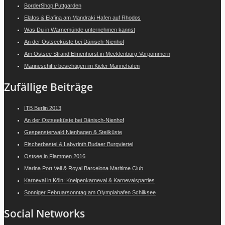
BorderShop Puttgarden
Elafos & Elafina am Mandraki Hafen auf Rhodos
Was Du in Warnemünde unternehmen kannst
An der Ostseeküste bei Dänisch-Nienhof
Am Ostsee Strand Elmenhorst in Mecklenburg-Vorpommern
Marineschiffe besichtigen im Kieler Marinehafen
Zufällige Beiträge
ITB Berlin 2013
An der Ostseeküste bei Dänisch-Nienhof
Gespensterwald Nienhagen & Steilküste
Fischerbastei & Labyrinth Budaer Burgviertel
Ostsee in Flammen 2016
Marina Port Vell & Royal Barcelona Maritime Club
Karneval in Köln: Kneipenkarneval & Karnevalsparties
Sonniger Februarsonntag am Olympiahafen Schilksee
Social Networks