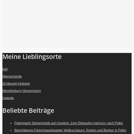
Folge mir auf Instagram
Meine Lieblingsorte
Kiel
Warnemünde
Schleswig-Holstein
Mecklenburg-Vorpommern
Uganda
Beliebte Beiträge
Polenmarkt Swinemünde auf Usedom: Zum Einkaufen mal kurz nach Polen
Besichtigung Führerhauptquartier Wolfsschanze: Ruinen und Bunker in Polen