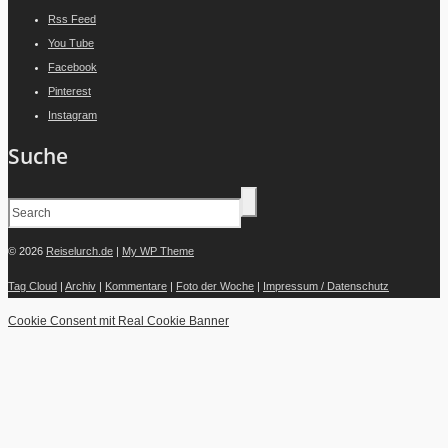
Rss Feed
You Tube
Facebook
Pinterest
Instagram
Suche
© 2026
Reiselurch.de
|
My WP Theme
Tag Cloud
|
Archiv
|
Kommentare
|
Foto der Woche
|
Impressum / Datenschutz
Cookie Consent mit Real Cookie Banner