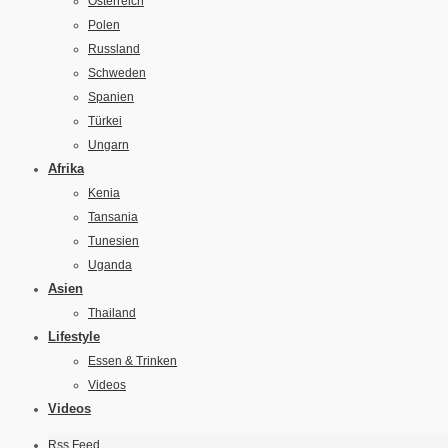
Österreich
Polen
Russland
Schweden
Spanien
Türkei
Ungarn
Afrika
Kenia
Tansania
Tunesien
Uganda
Asien
Thailand
Lifestyle
Essen & Trinken
Videos
Videos
Rss Feed