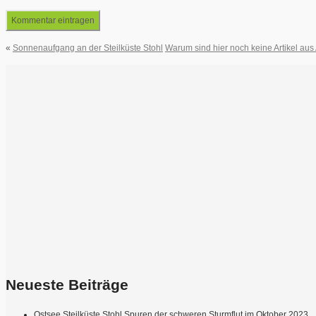
«
Sonnenaufgang an der Steilküste Stohl
Warum sind hier noch keine Artikel aus 
Neueste Beiträge
Ostsee Steilküste Stohl Spuren der schweren Sturmflut im Oktober 2023