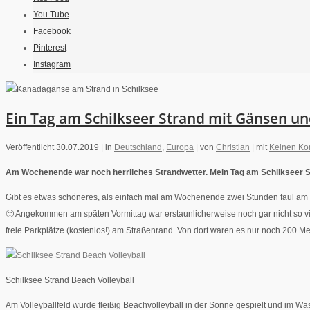
You Tube
Facebook
Pinterest
Instagram
Ein Tag am Schilkseer Strand mit Gänsen u
Veröffentlicht 30.07.2019 |
in
Deutschland
,
Europa
|
von
Christian
|
mit
Keinen K
Am Wochenende war noch herrliches Strandwetter. Mein Tag am Schilkseer S
Gibt es etwas schöneres, als einfach mal am Wochenende zwei Stunden faul am Str
🙂 Angekommen am späten Vormittag war erstaunlicherweise noch gar nicht so vi
freie Parkplätze (kostenlos!) am Straßenrand. Von dort waren es nur noch 200
Schilksee Strand Beach Volleyball
Am Volleyballfeld wurde fleißig Beachvolleyball in der Sonne gespielt und im 