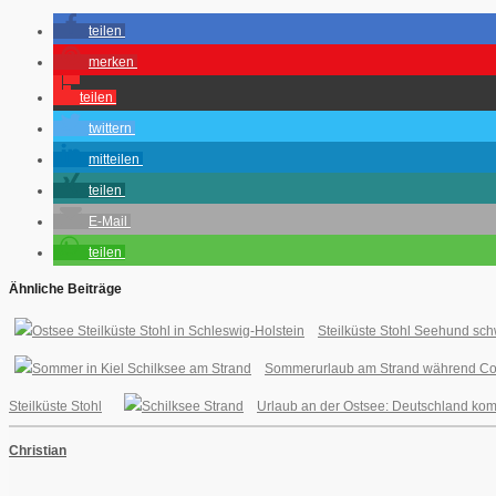
teilen
merken
teilen
twittern
mitteilen
teilen
E-Mail
teilen
Ähnliche Beiträge
Steilküste Stohl Seehund sc
Sommerurlaub am Strand während Coro
Steilküste Stohl
Urlaub an der Ostsee: Deutschland ko
Christian