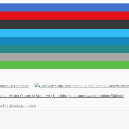
hwimmt in Ufernähe
na: An der Ostsee in Schleswig-Holstein gibt es auch wunderschöne Strände!
mmt in Urlaubsstimmung