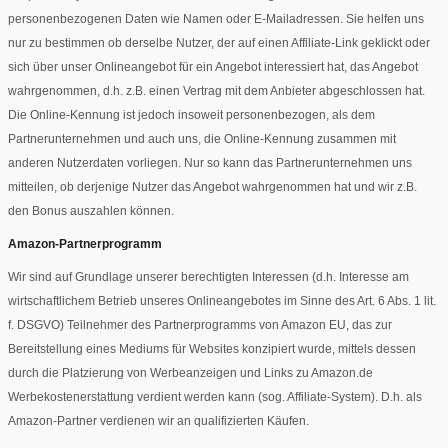
personenbezogenen Daten wie Namen oder E-Mailadressen. Sie helfen uns
nur zu bestimmen ob derselbe Nutzer, der auf einen Affiliate-Link geklickt oder
sich über unser Onlineangebot für ein Angebot interessiert hat, das Angebot
wahrgenommen, d.h. z.B. einen Vertrag mit dem Anbieter abgeschlossen hat.
Die Online-Kennung ist jedoch insoweit personenbezogen, als dem
Partnerunternehmen und auch uns, die Online-Kennung zusammen mit
anderen Nutzerdaten vorliegen. Nur so kann das Partnerunternehmen uns
mitteilen, ob derjenige Nutzer das Angebot wahrgenommen hat und wir z.B.
den Bonus auszahlen können.
Amazon-Partnerprogramm
Wir sind auf Grundlage unserer berechtigten Interessen (d.h. Interesse am
wirtschaftlichem Betrieb unseres Onlineangebotes im Sinne des Art. 6 Abs. 1 lit.
f. DSGVO) Teilnehmer des Partnerprogramms von Amazon EU, das zur
Bereitstellung eines Mediums für Websites konzipiert wurde, mittels dessen
durch die Platzierung von Werbeanzeigen und Links zu Amazon.de
Werbekostenerstattung verdient werden kann (sog. Affiliate-System). D.h. als
Amazon-Partner verdienen wir an qualifizierten Käufen.