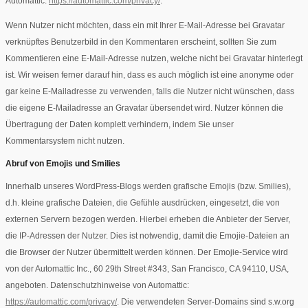
Automattic:
https://automattic.com/privacy/
.
Wenn Nutzer nicht möchten, dass ein mit Ihrer E-Mail-Adresse bei Gravatar
verknüpftes Benutzerbild in den Kommentaren erscheint, sollten Sie zum
Kommentieren eine E-Mail-Adresse nutzen, welche nicht bei Gravatar hinterlegt
ist. Wir weisen ferner darauf hin, dass es auch möglich ist eine anonyme oder
gar keine E-Mailadresse zu verwenden, falls die Nutzer nicht wünschen, dass
die eigene E-Mailadresse an Gravatar übersendet wird. Nutzer können die
Übertragung der Daten komplett verhindern, indem Sie unser
Kommentarsystem nicht nutzen.
Abruf von Emojis und Smilies
Innerhalb unseres WordPress-Blogs werden grafische Emojis (bzw. Smilies),
d.h. kleine grafische Dateien, die Gefühle ausdrücken, eingesetzt, die von
externen Servern bezogen werden. Hierbei erheben die Anbieter der Server,
die IP-Adressen der Nutzer. Dies ist notwendig, damit die Emojie-Dateien an
die Browser der Nutzer übermittelt werden können. Der Emojie-Service wird
von der Automattic Inc., 60 29th Street #343, San Francisco, CA 94110, USA,
angeboten. Datenschutzhinweise von Automattic:
https://automattic.com/privacy/
. Die verwendeten Server-Domains sind s.w.org