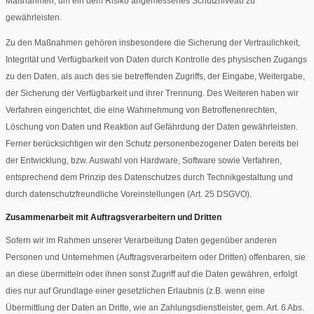
Maßnahmen, um ein dem Risiko angemessenes Schutzniveau zu
gewährleisten.
Zu den Maßnahmen gehören insbesondere die Sicherung der Vertraulichkeit,
Integrität und Verfügbarkeit von Daten durch Kontrolle des physischen Zugangs
zu den Daten, als auch des sie betreffenden Zugriffs, der Eingabe, Weitergabe,
der Sicherung der Verfügbarkeit und ihrer Trennung. Des Weiteren haben wir
Verfahren eingerichtet, die eine Wahrnehmung von Betroffenenrechten,
Löschung von Daten und Reaktion auf Gefährdung der Daten gewährleisten.
Ferner berücksichtigen wir den Schutz personenbezogener Daten bereits bei
der Entwicklung, bzw. Auswahl von Hardware, Software sowie Verfahren,
entsprechend dem Prinzip des Datenschutzes durch Technikgestaltung und
durch datenschutzfreundliche Voreinstellungen (Art. 25 DSGVO).
Zusammenarbeit mit Auftragsverarbeitern und Dritten
Sofern wir im Rahmen unserer Verarbeitung Daten gegenüber anderen
Personen und Unternehmen (Auftragsverarbeitern oder Dritten) offenbaren, sie
an diese übermitteln oder ihnen sonst Zugriff auf die Daten gewähren, erfolgt
dies nur auf Grundlage einer gesetzlichen Erlaubnis (z.B. wenn eine
Übermittlung der Daten an Dritte, wie an Zahlungsdienstleister, gem. Art. 6 Abs.