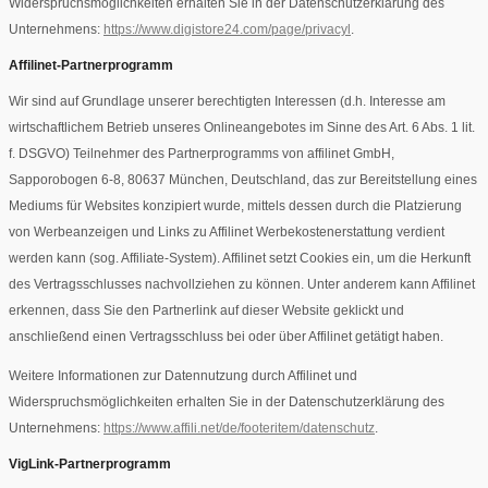
Widerspruchsmöglichkeiten erhalten Sie in der Datenschutzerklärung des
Unternehmens:
https://www.digistore24.com/page/privacyl
.
Affilinet-Partnerprogramm
Wir sind auf Grundlage unserer berechtigten Interessen (d.h. Interesse am
wirtschaftlichem Betrieb unseres Onlineangebotes im Sinne des Art. 6 Abs. 1 lit.
f. DSGVO) Teilnehmer des Partnerprogramms von affilinet GmbH,
Sapporobogen 6-8, 80637 München, Deutschland, das zur Bereitstellung eines
Mediums für Websites konzipiert wurde, mittels dessen durch die Platzierung
von Werbeanzeigen und Links zu Affilinet Werbekostenerstattung verdient
werden kann (sog. Affiliate-System). Affilinet setzt Cookies ein, um die Herkunft
des Vertragsschlusses nachvollziehen zu können. Unter anderem kann Affilinet
erkennen, dass Sie den Partnerlink auf dieser Website geklickt und
anschließend einen Vertragsschluss bei oder über Affilinet getätigt haben.
Weitere Informationen zur Datennutzung durch Affilinet und
Widerspruchsmöglichkeiten erhalten Sie in der Datenschutzerklärung des
Unternehmens:
https://www.affili.net/de/footeritem/datenschutz
.
VigLink-Partnerprogramm