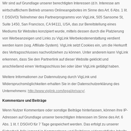
Wir sind auf Grundlage unserer berechtigten Interessen (d.h. Interesse am
wirtschaftlichem Betrieb unseres Onlineangebotes im Sinne des Art. 6 Abs. 1 lit.
f. DSGVO) Teilnehmer des Partnerprogramms von VigLink, 505 Sansome St,​
Suite 1450,​ San Francisco, CA 94111, USA, das zur Bereitstellung eines
Mediums für Websites konzipiert wurde, mittels dessen durch die Platzierung
von Werbeanzeigen und Links zu VigLink Werbekostenerstattung verdient
werden kann (sog. Affiliate-System). VigLink setzt Cookies ein, um die Herkunft
des Vertragsschlusses nachvollziehen zu können. Unter anderem kann VigLink
erkennen, dass Sie den Partnerlink auf dieser Website geklickt und
anschließend einen Vertragsschluss bei oder über VigLink getätigt haben.
Weitere Informationen zur Datennutzung durch VigLink und
Widerspruchsmöglichkeiten erhalten Sie in der Datenschutzerklärung des
Unternehmens:
http://www.viglink.com/legal/privacy/
.
Kommentare und Beiträge
Wenn Nutzer Kommentare oder sonstige Beiträge hinterlassen, können ihre IP-
Adressen auf Grundlage unserer berechtigten Interessen im Sinne des Art. 6
Abs. 1 lit. f. DSGVO für 7 Tage gespeichert werden. Das erfolgt zu unserer