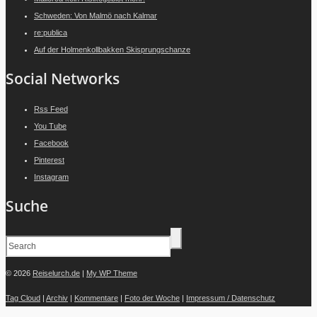
Schweden: Von Malmö nach Kalmar
re:publica
Auf der Holmenkollbakken Skisprungschanze
Social Networks
Rss Feed
You Tube
Facebook
Pinterest
Instagram
Suche
© 2026
Reiselurch.de
|
My WP Theme
Tag Cloud
|
Archiv
|
Kommentare
|
Foto der Woche
|
Impressum / Datenschutz