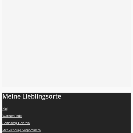
Folge mir auf Instagram
Meine Lieblingsorte
Kiel
Warnemünde
Schleswig-Holstein
Mecklenburg-Vorpommern