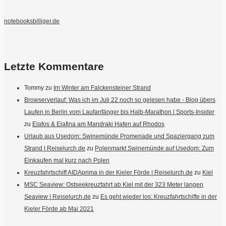
notebooksbilliger.de
Letzte Kommentare
Tommy
zu
Im Winter am Falckensteiner Strand
Browserverlauf: Was ich im Juli 22 noch so gelesen habe - Blog übers
Laufen in Berlin vom Laufanfänger bis Halb-Marathon | Sports-Insider
zu
Elafos & Elafina am Mandraki Hafen auf Rhodos
Urlaub aus Usedom: Swinemünde Promenade und Spaziergang zum
Strand | Reiselurch.de
zu
Polenmarkt Swinemünde auf Usedom: Zum
Einkaufen mal kurz nach Polen
Kreuzfahrtschiff AIDAprima in der Kieler Förde | Reiselurch.de
zu
Kiel
MSC Seaview: Ostseekreuzfahrt ab Kiel mit der 323 Meter langen
Seaview | Reiselurch.de
zu
Es geht wieder los: Kreuzfahrtschiffe in der
Kieler Förde ab Mai 2021