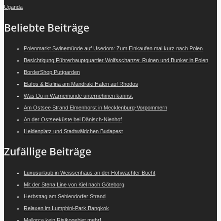
Uganda
Beliebte Beiträge
Polenmarkt Swinemünde auf Usedom: Zum Einkaufen mal kurz nach Polen
Besichtigung Führerhauptquartier Wolfsschanze: Ruinen und Bunker in Polen
BorderShop Puttgarden
Elafos & Elafina am Mandraki Hafen auf Rhodos
Was Du in Warnemünde unternehmen kannst
Am Ostsee Strand Elmenhorst in Mecklenburg-Vorpommern
An der Ostseeküste bei Dänisch-Nienhof
Heldenplatz und Stadtwäldchen Budapest
Zufällige Beiträge
Luxusurlaub in Weissenhaus an der Hohwachter Bucht
Mit der Stena Line von Kiel nach Göteborg
Herbsttag am Sehlendorfer Strand
Relaxen im Lumphini-Park Bangkok
Mallorca kein Risikogebiet mehr!