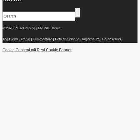
© 2026
Reiselurch.de
|
My WP Theme
Tag Cloud
|
Archiv
|
Kommentare
|
Foto der Woche
|
Impressum / Datenschutz
Cookie Consent mit Real Cookie Banner