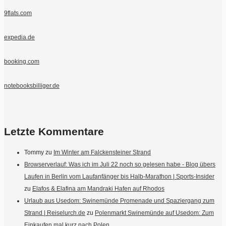
9flats.com
expedia.de
booking.com
notebooksbilliger.de
Letzte Kommentare
Tommy
zu
Im Winter am Falckensteiner Strand
Browserverlauf: Was ich im Juli 22 noch so gelesen habe - Blog übers
Laufen in Berlin vom Laufanfänger bis Halb-Marathon | Sports-Insider
zu
Elafos & Elafina am Mandraki Hafen auf Rhodos
Urlaub aus Usedom: Swinemünde Promenade und Spaziergang zum
Strand | Reiselurch.de
zu
Polenmarkt Swinemünde auf Usedom: Zum
Einkaufen mal kurz nach Polen