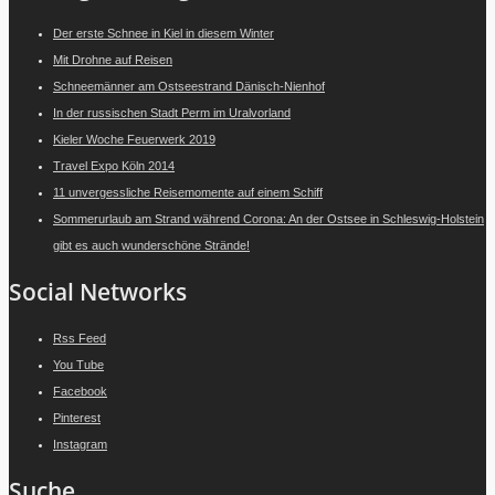
Der erste Schnee in Kiel in diesem Winter
Mit Drohne auf Reisen
Schneemänner am Ostseestrand Dänisch-Nienhof
In der russischen Stadt Perm im Uralvorland
Kieler Woche Feuerwerk 2019
Travel Expo Köln 2014
11 unvergessliche Reisemomente auf einem Schiff
Sommerurlaub am Strand während Corona: An der Ostsee in Schleswig-Holstein
gibt es auch wunderschöne Strände!
Social Networks
Rss Feed
You Tube
Facebook
Pinterest
Instagram
Suche