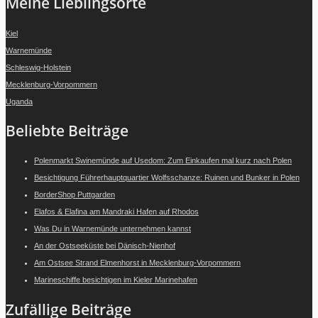
Meine Lieblingsorte
Kiel
Warnemünde
Schleswig-Holstein
Mecklenburg-Vorpommern
Uganda
Beliebte Beiträge
Polenmarkt Swinemünde auf Usedom: Zum Einkaufen mal kurz nach Polen
Besichtigung Führerhauptquartier Wolfsschanze: Ruinen und Bunker in Polen
BorderShop Puttgarden
Elafos & Elafina am Mandraki Hafen auf Rhodos
Was Du in Warnemünde unternehmen kannst
An der Ostseeküste bei Dänisch-Nienhof
Am Ostsee Strand Elmenhorst in Mecklenburg-Vorpommern
Marineschiffe besichtigen im Kieler Marinehafen
Zufällige Beiträge