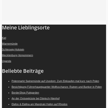
Folge mir auf Instagram
Meine Lieblingsorte
Kiel
Warnemünde
Schleswig-Holstein
Mecklenburg-Vorpommern
Uganda
Beliebte Beiträge
Polenmarkt Swinemünde auf Usedom: Zum Einkaufen mal kurz nach Polen
Besichtigung Führerhauptquartier Wolfsschanze: Ruinen und Bunker in Polen
BorderShop Puttgarden
An der Ostseeküste bei Dänisch-Nienhof
Elafos & Elafina am Mandraki Hafen auf Rhodos