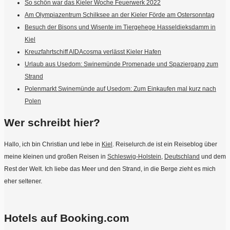
So schön war das Kieler Woche Feuerwerk 2022
Am Olympiazentrum Schilksee an der Kieler Förde am Ostersonntag
Besuch der Bisons und Wisente im Tiergehege Hasseldieksdamm in
Kiel
Kreuzfahrtschiff AIDAcosma verlässt Kieler Hafen
Urlaub aus Usedom: Swinemünde Promenade und Spaziergang zum
Strand
Polenmarkt Swinemünde auf Usedom: Zum Einkaufen mal kurz nach
Polen
Wer schreibt hier?
Hallo, ich bin Christian und lebe in
Kiel
. Reiselurch.de ist ein Reiseblog über
meine kleinen und großen Reisen in
Schleswig-Holstein
,
Deutschland
und dem
Rest der Welt. Ich liebe das Meer und den Strand, in die Berge zieht es mich
eher seltener.
Hotels auf Booking.com