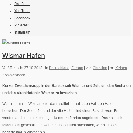
Rss Feed
You Tube
Facebook
Pinterest
Instagram
Wismar Hafen
Veröffentlicht 27.10.2013 |
in
Deutschland
,
Europa
|
von
Christian
|
mit
Keinen
Kommentaren
Kurzer Zwischenstopp in der Hansestadt Wismar und Zeit, um den Seehafen
und den Alten Hafen in Wismar zu besuchen.
Wenn ihr mal in Wismar seid, dann solltet ihr auf jeden Fall den Hafen
besuchen. Der Seehafen und der Alte Hafen sind einen Besuch wert. Es
werden auch rund einstündige Hafenrundfahrten angeboten. Das hatte ich
leider nicht geschafft und werde es hoffentlich nachholen, wenn ich das
nächste mal in Wismar bin.