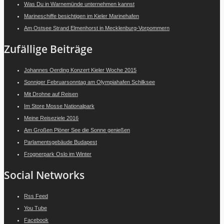
Was Du in Warnemünde unternehmen kannst
Marineschiffe besichtigen im Kieler Marinehafen
Am Ostsee Strand Elmenhorst in Mecklenburg-Vorpommern
Zufällige Beiträge
Johannes Oerding Konzert Kieler Woche 2015
Sonniger Februarsonntag am Olympiahafen Schilksee
Mit Drohne auf Reisen
Im Store Mosse Nationalpark
Meine Reiseziele 2016
Am Großen Plöner See die Sonne genießen
Parlamentsgebäude Budapest
Frognerpark Oslo im Winter
Social Networks
Rss Feed
You Tube
Facebook