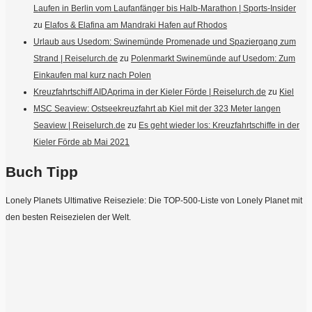
Laufen in Berlin vom Laufanfänger bis Halb-Marathon | Sports-Insider
zu
Elafos & Elafina am Mandraki Hafen auf Rhodos
Urlaub aus Usedom: Swinemünde Promenade und Spaziergang zum
Strand | Reiselurch.de
zu
Polenmarkt Swinemünde auf Usedom: Zum
Einkaufen mal kurz nach Polen
Kreuzfahrtschiff AIDAprima in der Kieler Förde | Reiselurch.de
zu
Kiel
MSC Seaview: Ostseekreuzfahrt ab Kiel mit der 323 Meter langen
Seaview | Reiselurch.de
zu
Es geht wieder los: Kreuzfahrtschiffe in der
Kieler Förde ab Mai 2021
Buch Tipp
Lonely Planets Ultimative Reiseziele: Die TOP-500-Liste von Lonely Planet mit
den besten Reisezielen der Welt.