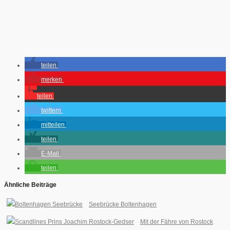
teilen
merken
teilen
twittern
mitteilen
teilen
E-Mail
teilen
Ähnliche Beiträge
Seebrücke Boltenhagen
Mit der Fähre von Rostock