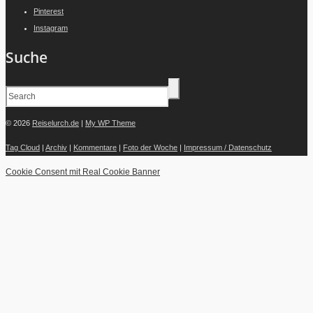
Pinterest
Instagram
Suche
© 2026
Reiselurch.de
|
My WP Theme
Tag Cloud
|
Archiv
|
Kommentare
|
Foto der Woche
|
Impressum / Datenschutz
Cookie Consent mit Real Cookie Banner