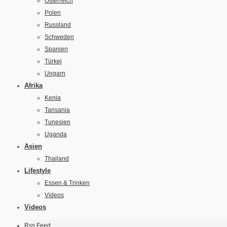
Österreich
Polen
Russland
Schweden
Spanien
Türkei
Ungarn
Afrika
Kenia
Tansania
Tunesien
Uganda
Asien
Thailand
Lifestyle
Essen & Trinken
Videos
Videos
Rss Feed