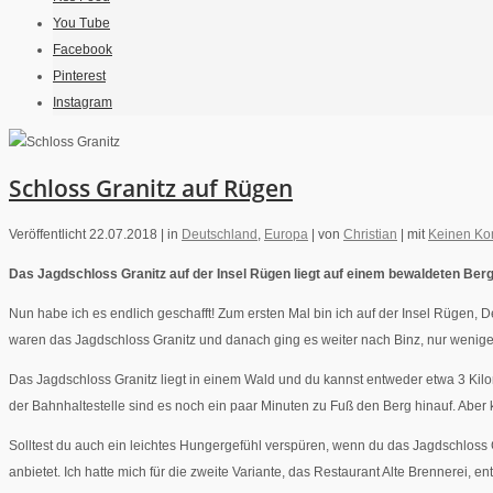
You Tube
Facebook
Pinterest
Instagram
Schloss Granitz auf Rügen
Veröffentlicht 22.07.2018 |
in
Deutschland
,
Europa
|
von
Christian
|
mit
Keinen K
Das Jagdschloss Granitz auf der Insel Rügen liegt auf einem bewaldeten Ber
Nun habe ich es endlich geschafft! Zum ersten Mal bin ich auf der Insel Rügen, 
waren das Jagdschloss Granitz und danach ging es weiter nach Binz, nur wenige 
Das Jagdschloss Granitz liegt in einem Wald und du kannst entweder etwa 3 Ki
der Bahnhaltestelle sind es noch ein paar Minuten zu Fuß den Berg hinauf. Aber
Solltest du auch ein leichtes Hungergefühl verspüren, wenn du das Jagdschloss G
anbietet. Ich hatte mich für die zweite Variante, das Restaurant Alte Brennerei,