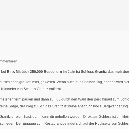
ommentaren
g bei Binz. Mit über 250.000 Besuchern im Jahr ist Schloss Granitz das meis
Deutschlands größter Insel, gewesen. Wenn auch nur für einen Tag, aber es wird si
Kilometer von Schloss Granitz entfernt.
lometer entfernt parken und dann zu Fuß durch den Wald den Berg hinauf zum Sch
 keine Sorge, der Weg zu Schloss Granitz ist keine anspruchsvolle Bergwanderung.
ranitz erreicht hast, dann kann dir geholfen werden. Direkt am Schloss ist ein kle
 entschieden. Der Eingang zum Restaurant befindet sich auf der Rückseite von Schl