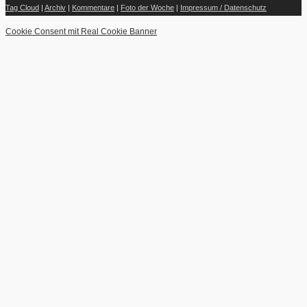
Tag Cloud
|
Archiv
|
Kommentare
|
Foto der Woche
|
Impressum / Datenschutz
Cookie Consent mit Real Cookie Banner