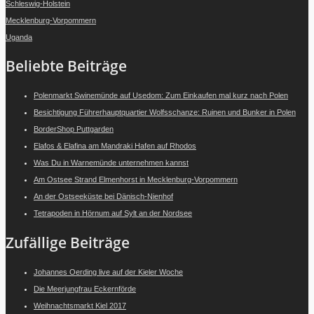
Schleswig-Holstein
Mecklenburg-Vorpommern
Uganda
Beliebte Beiträge
Polenmarkt Swinemünde auf Usedom: Zum Einkaufen mal kurz nach Polen
Besichtigung Führerhauptquartier Wolfsschanze: Ruinen und Bunker in Polen
BorderShop Puttgarden
Elafos & Elafina am Mandraki Hafen auf Rhodos
Was Du in Warnemünde unternehmen kannst
Am Ostsee Strand Elmenhorst in Mecklenburg-Vorpommern
An der Ostseeküste bei Dänisch-Nienhof
Tetrapoden in Hörnum auf Sylt an der Nordsee
Zufällige Beiträge
Johannes Oerding live auf der Kieler Woche
Die Meerjungfrau Eckernförde
Weihnachtsmarkt Kiel 2017