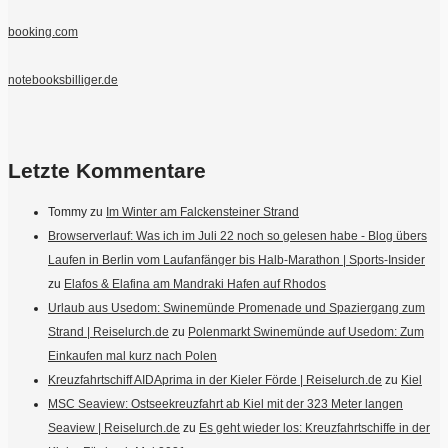
booking.com
notebooksbilliger.de
Letzte Kommentare
Tommy
zu
Im Winter am Falckensteiner Strand
Browserverlauf: Was ich im Juli 22 noch so gelesen habe - Blog übers
Laufen in Berlin vom Laufanfänger bis Halb-Marathon | Sports-Insider
zu
Elafos & Elafina am Mandraki Hafen auf Rhodos
Urlaub aus Usedom: Swinemünde Promenade und Spaziergang zum
Strand | Reiselurch.de
zu
Polenmarkt Swinemünde auf Usedom: Zum
Einkaufen mal kurz nach Polen
Kreuzfahrtschiff AIDAprima in der Kieler Förde | Reiselurch.de
zu
Kiel
MSC Seaview: Ostseekreuzfahrt ab Kiel mit der 323 Meter langen
Seaview | Reiselurch.de
zu
Es geht wieder los: Kreuzfahrtschiffe in der