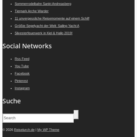
Sommerrodelbahn Sankt Andreasberg
Tierpark Arche Warder
11 unvergessliche Reisemomente auf einem Schiff
Größte Segelyacht der Welt: Sailing Yacht A
Silvesterfeuerwerk in Kiel & Hallo 2019!
Social Networks
Rss Feed
You Tube
Facebook
Pinterest
Instagram
Suche
© 2026
Reiselurch.de
|
My WP Theme