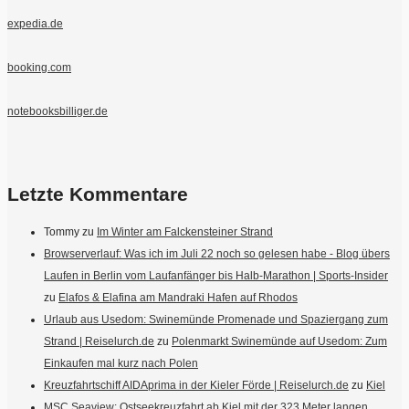
expedia.de
booking.com
notebooksbilliger.de
Letzte Kommentare
Tommy
zu
Im Winter am Falckensteiner Strand
Browserverlauf: Was ich im Juli 22 noch so gelesen habe - Blog übers
Laufen in Berlin vom Laufanfänger bis Halb-Marathon | Sports-Insider
zu
Elafos & Elafina am Mandraki Hafen auf Rhodos
Urlaub aus Usedom: Swinemünde Promenade und Spaziergang zum
Strand | Reiselurch.de
zu
Polenmarkt Swinemünde auf Usedom: Zum
Einkaufen mal kurz nach Polen
Kreuzfahrtschiff AIDAprima in der Kieler Förde | Reiselurch.de
zu
Kiel
MSC Seaview: Ostseekreuzfahrt ab Kiel mit der 323 Meter langen