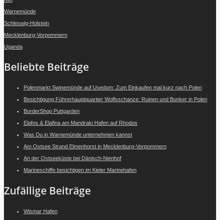
Warnemünde
Schleswig-Holstein
Mecklenburg-Vorpommern
Uganda
Beliebte Beiträge
Polenmarkt Swinemünde auf Usedom: Zum Einkaufen mal kurz nach Polen
Besichtigung Führerhauptquartier Wolfsschanze: Ruinen und Bunker in Polen
BorderShop Puttgarden
Elafos & Elafina am Mandraki Hafen auf Rhodos
Was Du in Warnemünde unternehmen kannst
Am Ostsee Strand Elmenhorst in Mecklenburg-Vorpommern
An der Ostseeküste bei Dänisch-Nienhof
Marineschiffe besichtigen im Kieler Marinehafen
Zufällige Beiträge
Wismar Hafen