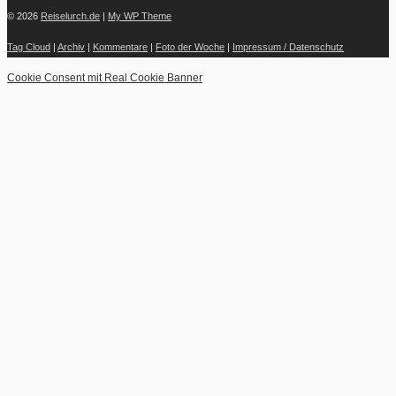
© 2026
Reiselurch.de
|
My WP Theme
Tag Cloud
|
Archiv
|
Kommentare
|
Foto der Woche
|
Impressum / Datenschutz
Cookie Consent mit Real Cookie Banner