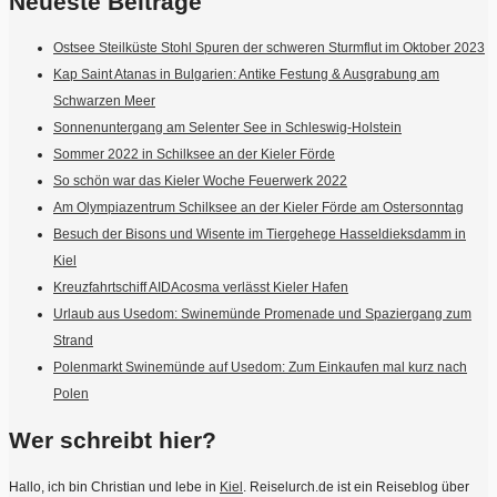
Neueste Beiträge
Ostsee Steilküste Stohl Spuren der schweren Sturmflut im Oktober 2023
Kap Saint Atanas in Bulgarien: Antike Festung & Ausgrabung am
Schwarzen Meer
Sonnenuntergang am Selenter See in Schleswig-Holstein
Sommer 2022 in Schilksee an der Kieler Förde
So schön war das Kieler Woche Feuerwerk 2022
Am Olympiazentrum Schilksee an der Kieler Förde am Ostersonntag
Besuch der Bisons und Wisente im Tiergehege Hasseldieksdamm in
Kiel
Kreuzfahrtschiff AIDAcosma verlässt Kieler Hafen
Urlaub aus Usedom: Swinemünde Promenade und Spaziergang zum
Strand
Polenmarkt Swinemünde auf Usedom: Zum Einkaufen mal kurz nach
Polen
Wer schreibt hier?
Hallo, ich bin Christian und lebe in
Kiel
. Reiselurch.de ist ein Reiseblog über