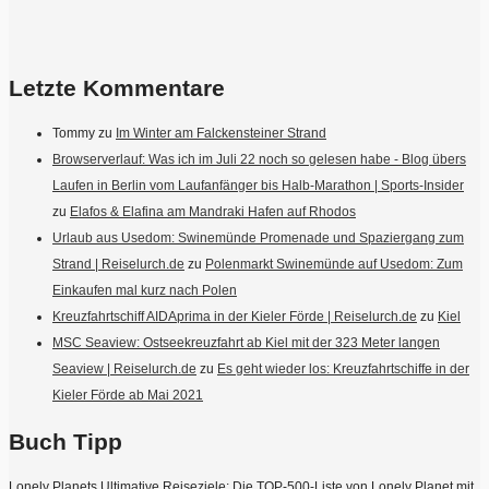
Letzte Kommentare
Tommy
zu
Im Winter am Falckensteiner Strand
Browserverlauf: Was ich im Juli 22 noch so gelesen habe - Blog übers
Laufen in Berlin vom Laufanfänger bis Halb-Marathon | Sports-Insider
zu
Elafos & Elafina am Mandraki Hafen auf Rhodos
Urlaub aus Usedom: Swinemünde Promenade und Spaziergang zum
Strand | Reiselurch.de
zu
Polenmarkt Swinemünde auf Usedom: Zum
Einkaufen mal kurz nach Polen
Kreuzfahrtschiff AIDAprima in der Kieler Förde | Reiselurch.de
zu
Kiel
MSC Seaview: Ostseekreuzfahrt ab Kiel mit der 323 Meter langen
Seaview | Reiselurch.de
zu
Es geht wieder los: Kreuzfahrtschiffe in der
Kieler Förde ab Mai 2021
Buch Tipp
Lonely Planets Ultimative Reiseziele: Die TOP-500-Liste von Lonely Planet mit