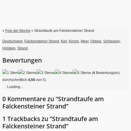
»
Foto der Woche
» Strandtaufe am Falckensteiner Strand
Deutschland
,
Falckensteiner Strand
,
Kiel
,
Kirche
,
Meer
,
Ostsee
,
Schleswig-
Holstein
,
Strand
Bewertungen
(
4
Bewertung(en),
durchschnittlich
4,50
von 5)
Loading...
0 Kommentare zu “Strandtaufe am
Falckensteiner Strand”
1 Trackbacks zu “Strandtaufe am
Falckensteiner Strand”