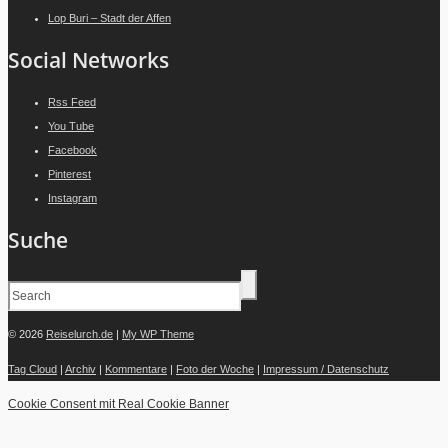
Lop Buri – Stadt der Affen
Social Networks
Rss Feed
You Tube
Facebook
Pinterest
Instagram
Suche
© 2026
Reiselurch.de
|
My WP Theme
Tag Cloud
|
Archiv
|
Kommentare
|
Foto der Woche
|
Impressum / Datenschutz
Cookie Consent mit Real Cookie Banner