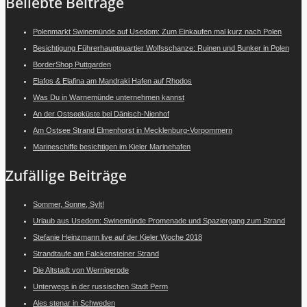
Beliebte Beiträge
Polenmarkt Swinemünde auf Usedom: Zum Einkaufen mal kurz nach Polen
Besichtigung Führerhauptquartier Wolfsschanze: Ruinen und Bunker in Polen
BorderShop Puttgarden
Elafos & Elafina am Mandraki Hafen auf Rhodos
Was Du in Warnemünde unternehmen kannst
An der Ostseeküste bei Dänisch-Nienhof
Am Ostsee Strand Elmenhorst in Mecklenburg-Vorpommern
Marineschiffe besichtigen im Kieler Marinehafen
Zufällige Beiträge
Sommer, Sonne, Sylt!
Urlaub aus Usedom: Swinemünde Promenade und Spaziergang zum Strand
Stefanie Heinzmann live auf der Kieler Woche 2018
Strandtaufe am Falckensteiner Strand
Die Altstadt von Wernigerode
Unterwegs in der russischen Stadt Perm
Ales stenar in Schweden