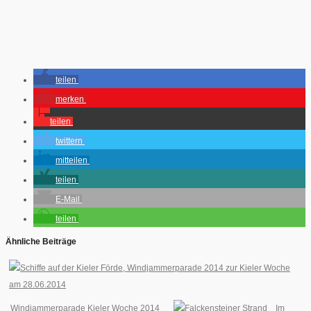
teilen
merken
teilen
twittern
mitteilen
teilen
E-Mail
teilen
Ähnliche Beiträge
Windjammerparade Kieler Woche 2014
Im