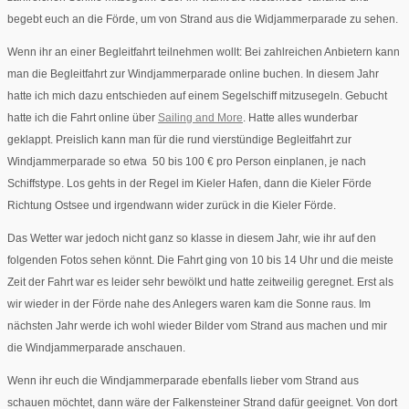
begebt euch an die Förde, um von Strand aus die Widjammerparade zu sehen.
Wenn ihr an einer Begleitfahrt teilnehmen wollt: Bei zahlreichen Anbietern kann
man die Begleitfahrt zur Windjammerparade online buchen. In diesem Jahr
hatte ich mich dazu entschieden auf einem Segelschiff mitzusegeln. Gebucht
hatte ich die Fahrt online über
Sailing and More
. Hatte alles wunderbar
geklappt. Preislich kann man für die rund vierstündige Begleitfahrt zur
Windjammerparade so etwa 50 bis 100 € pro Person einplanen, je nach
Schiffstype. Los gehts in der Regel im Kieler Hafen, dann die Kieler Förde
Richtung Ostsee und irgendwann wider zurück in die Kieler Förde.
Das Wetter war jedoch nicht ganz so klasse in diesem Jahr, wie ihr auf den
folgenden Fotos sehen könnt. Die Fahrt ging von 10 bis 14 Uhr und die meiste
Zeit der Fahrt war es leider sehr bewölkt und hatte zeitweilig geregnet. Erst als
wir wieder in der Förde nahe des Anlegers waren kam die Sonne raus. Im
nächsten Jahr werde ich wohl wieder Bilder vom Strand aus machen und mir
die Windjammerparade anschauen.
Wenn ihr euch die Windjammerparade ebenfalls lieber vom Strand aus
schauen möchtet, dann wäre der Falkensteiner Strand dafür geeignet. Von dort