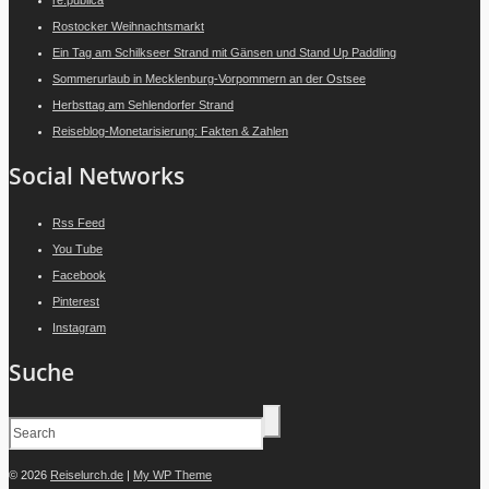
Rostocker Weihnachtsmarkt
Ein Tag am Schilkseer Strand mit Gänsen und Stand Up Paddling
Sommerurlaub in Mecklenburg-Vorpommern an der Ostsee
Herbsttag am Sehlendorfer Strand
Reiseblog-Monetarisierung: Fakten & Zahlen
Social Networks
Rss Feed
You Tube
Facebook
Pinterest
Instagram
Suche
© 2026
Reiselurch.de
|
My WP Theme