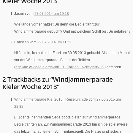
Kieler Woche 2013”
Jasmin vom
27.07.2014 um 19:18
Wie lange vorher hattest Du denn die Begleitfahrt zur
Windjammerparade gebucht? Und mit welchem Schiff bist Du gefahren?
Christian
vom
29.07.2014 um 11:59
Hi Jasmin, ich hatte die Fahrt am 30.05.2013 gebucht. Also einen Monat
vor der Windjammerparade. Bin mit der Tolkien
(
http://de.wikipedia.org/wiki/J.R._Tolkien_%28Schiff%29
) gefahren.
2 Trackbacks zu “Windjammerparade
Kieler Woche 2013”
Windjammerparade Kiel 2015 | Reiselurch.de
vom
27.06.2015 um
22:32
[…] der teilnehmenden Segelboote bieten zur Windjammerparade
Begleitfahrten an. Zur Windjammerparade 2013 bin ich beispielsweise
das letzte mal auf einem Schiff mitgesegelt. Die Plätze sind jedoch