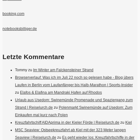
booking.com
notebooksbilliger.de
Letzte Kommentare
Tommy
zu
Im Winter am Falckensteiner Strand
Browserverlauf: Was ich im Juli 22 noch so gelesen habe - Blog übers
Laufen in Berlin vom Laufanfänger bis Halb-Marathon | Sports-Insider
zu
Elafos & Elafina am Mandraki Hafen auf Rhodos
Urlaub aus Usedom: Swinemünde Promenade und Spaziergang zum
Strand | Reiselurch.de
zu
Polenmarkt Swinemünde auf Usedom: Zum
Einkaufen mal kurz nach Polen
Kreuzfahrtschiff AIDAprima in der Kieler Förde | Reiselurch.de
zu
Kiel
MSC Seaview: Ostseekreuzfahrt ab Kiel mit der 323 Meter langen
Seaview | Reiselurch.de
zu
Es geht wieder los: Kreuzfahrtschiffe in der