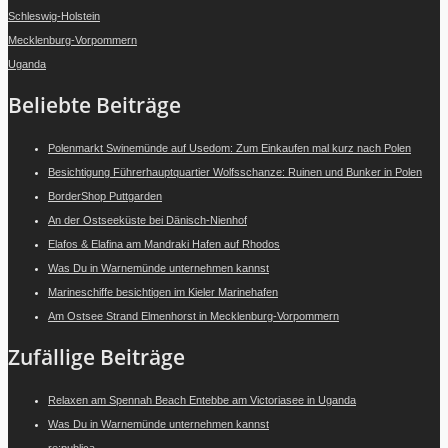
Schleswig-Holstein
Mecklenburg-Vorpommern
Uganda
Beliebte Beiträge
Polenmarkt Swinemünde auf Usedom: Zum Einkaufen mal kurz nach Polen
Besichtigung Führerhauptquartier Wolfsschanze: Ruinen und Bunker in Polen
BorderShop Puttgarden
An der Ostseeküste bei Dänisch-Nienhof
Elafos & Elafina am Mandraki Hafen auf Rhodos
Was Du in Warnemünde unternehmen kannst
Marineschiffe besichtigen im Kieler Marinehafen
Am Ostsee Strand Elmenhorst in Mecklenburg-Vorpommern
Zufällige Beiträge
Relaxen am Spennah Beach Entebbe am Victoriasee in Uganda
Was Du in Warnemünde unternehmen kannst
re:publica