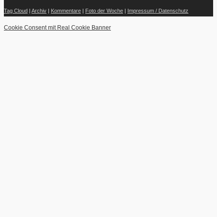
Tag Cloud
|
Archiv
|
Kommentare
|
Foto der Woche
|
Impressum / Datenschutz
Cookie Consent mit Real Cookie Banner