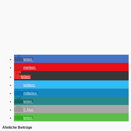
teilen
merken
teilen
twittern
mitteilen
teilen
E-Mail
teilen
Ähnliche Beiträge