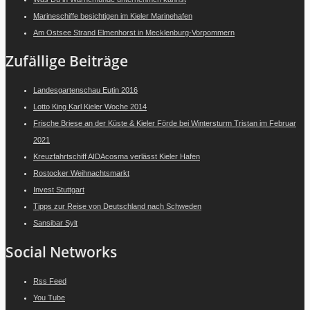
Marineschiffe besichtigen im Kieler Marinehafen
Am Ostsee Strand Elmenhorst in Mecklenburg-Vorpommern
Zufällige Beiträge
Landesgartenschau Eutin 2016
Lotto King Karl Kieler Woche 2014
Frische Briese an der Küste & Kieler Förde bei Wintersturm Tristan im Februar
2021
Kreuzfahrtschiff AIDAcosma verlässt Kieler Hafen
Rostocker Weihnachtsmarkt
Invest Stuttgart
Tipps zur Reise von Deutschland nach Schweden
Sansibar Sylt
Social Networks
Rss Feed
You Tube