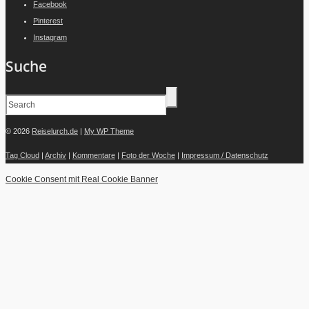
Facebook
Pinterest
Instagram
Suche
© 2026
Reiselurch.de
|
My WP Theme
Tag Cloud
|
Archiv
|
Kommentare
|
Foto der Woche
|
Impressum / Datenschutz
Cookie Consent mit Real Cookie Banner