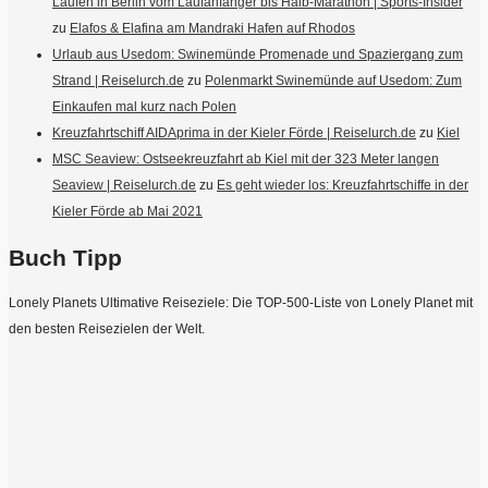
Laufen in Berlin vom Laufanfänger bis Halb-Marathon | Sports-Insider
zu
Elafos & Elafina am Mandraki Hafen auf Rhodos
Urlaub aus Usedom: Swinemünde Promenade und Spaziergang zum
Strand | Reiselurch.de
zu
Polenmarkt Swinemünde auf Usedom: Zum
Einkaufen mal kurz nach Polen
Kreuzfahrtschiff AIDAprima in der Kieler Förde | Reiselurch.de
zu
Kiel
MSC Seaview: Ostseekreuzfahrt ab Kiel mit der 323 Meter langen
Seaview | Reiselurch.de
zu
Es geht wieder los: Kreuzfahrtschiffe in der
Kieler Förde ab Mai 2021
Buch Tipp
Lonely Planets Ultimative Reiseziele: Die TOP-500-Liste von Lonely Planet mit
den besten Reisezielen der Welt.