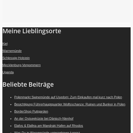
Folge mir auf Instagram
Meine Lieblingsorte
Kiel
Warnemünde
Schleswig-Holstein
Mecklenburg-Vorpommern
Uganda
Beliebte Beiträge
Polenmarkt Swinemünde auf Usedom: Zum Einkaufen mal kurz nach Polen
Besichtigung Führerhauptquartier Wolfsschanze: Ruinen und Bunker in Polen
BorderShop Puttgarden
An der Ostseeküste bei Dänisch-Nienhof
Elafos & Elafina am Mandraki Hafen auf Rhodos
Was Du in Warnemünde unternehmen kannst