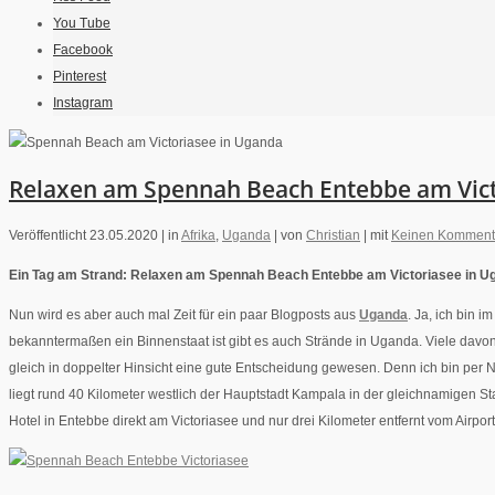
You Tube
Facebook
Pinterest
Instagram
Relaxen am Spennah Beach Entebbe am Vict
Veröffentlicht 23.05.2020 |
in
Afrika
,
Uganda
|
von
Christian
|
mit
Keinen Komment
Ein Tag am Strand: Relaxen am Spennah Beach Entebbe am Victoriasee in Ug
Nun wird es aber auch mal Zeit für ein paar Blogposts aus
Uganda
. Ja, ich bin
bekanntermaßen ein Binnenstaat ist gibt es auch Strände in Uganda. Viele davo
gleich in doppelter Hinsicht eine gute Entscheidung gewesen. Denn ich bin per 
liegt rund 40 Kilometer westlich der Hauptstadt Kampala in der gleichnamigen St
Hotel in Entebbe direkt am Victoriasee und nur drei Kilometer entfernt vom Airport