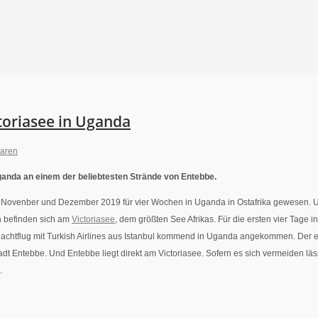
oriasee in Uganda
aren
anda an einem der beliebtesten Strände von Entebbe.
 im Novenber und Dezember 2019 für vier Wochen in Uganda in Ostafrika gewesen. U
n befinden sich am
Victoriasee
, dem größten See Afrikas. Für die ersten vier Tage 
Nachtflug mit Turkish Airlines aus Istanbul kommend in Uganda angekommen. Der ein
adt Entebbe. Und Entebbe liegt direkt am Victoriasee. Sofern es sich vermeiden läs
.