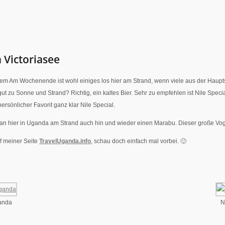
 Victoriasee
llem Am Wochenende ist wohl einiges los hier am Strand, wenn viele aus der Haupt
t zu Sonne und Strand? Richtig, ein kaltes Bier. Sehr zu empfehlen ist Nile Spe
ersönlicher Favorit ganz klar Nile Special.
an hier in Uganda am Strand auch hin und wieder einen Marabu. Dieser große Voge
f meiner Seite
TravelUganda.info
, schau doch einfach mal vorbei. 🙂
anda
N