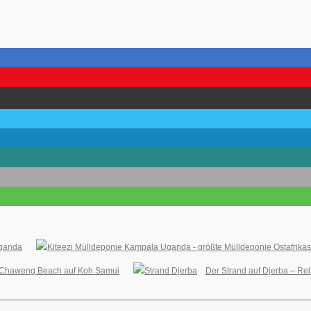
ganda
Chaweng Beach auf Koh Samui
Der Strand auf Djerba – Re