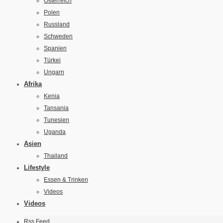
Österreich
Polen
Russland
Schweden
Spanien
Türkei
Ungarn
Afrika
Kenia
Tansania
Tunesien
Uganda
Asien
Thailand
Lifestyle
Essen & Trinken
Videos
Videos
Rss Feed