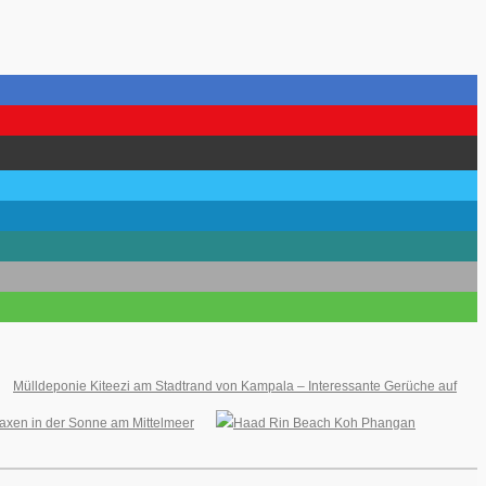
Mülldeponie Kiteezi am Stadtrand von Kampala – Interessante Gerüche auf
laxen in der Sonne am Mittelmeer