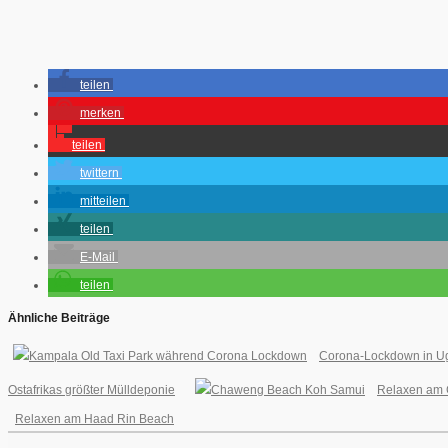
teilen
merken
teilen
twittern
mitteilen
teilen
E-Mail
teilen
Ähnliche Beiträge
Corona-Lockdown in U
Ostafrikas größter Mülldeponie
Relaxen am 
Relaxen am Haad Rin Beach