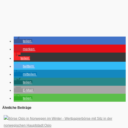
teilen
merken
teilen
twittern
mitteilen
teilen
E-Mail
teilen
Ähnliche Beiträge