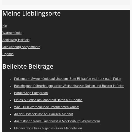
Meine Lieblingsorte
Kiel
Warnemünde
Schleswig-Holstein
Mecklenburg-Vorpommern
Uganda
Beliebte Beiträge
Polenmarkt Swinemünde auf Usedom: Zum Einkaufen mal kurz nach Polen
Besichtigung Führerhauptquartier Wolfsschanze: Ruinen und Bunker in Polen
BorderShop Puttgarden
Elafos & Elafina am Mandraki Hafen auf Rhodos
Was Du in Warnemünde unternehmen kannst
An der Ostseeküste bei Dänisch-Nienhof
Am Ostsee Strand Elmenhorst in Mecklenburg-Vorpommern
Marineschiffe besichtigen im Kieler Marinehafen