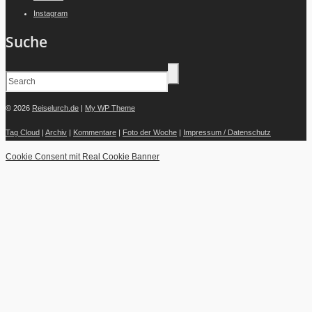
Instagram
Suche
© 2026
Reiselurch.de
|
My WP Theme
Tag Cloud
|
Archiv
|
Kommentare
|
Foto der Woche
|
Impressum / Datenschutz
Cookie Consent mit Real Cookie Banner