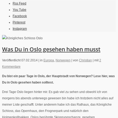
Rss Feed
You Tube
Facebook
Pinterest
Instagram
Was Du in Oslo gesehen haben musst
Veröffentlicht 07.02.2014 |
in
Europa
,
Norwegen
|
von
Christian
|
mit
2
Kommentare
Du bist ein paar Tage in Oslo, der Hauptstadt von Norwegen? Lese hier, was
Du in Oslo gesehen haben solltest.
Drei Tage Oslo liegen hinter mir. Es gab viel zu sehen und obwohl ich von
morgens bis abends unterwegs gewesen bin habe ich trotzdem nicht alles auf
meiner Liste geschafft. Unter anderem habe ich das Rathaus, das Königliche
Schloss, das Opernhaus, den Frognerpark und natürlich den
Holmenkollbakken, Oslos berühmte Skisprungschanze, gesehen.