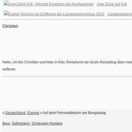
Uwe Düne auf Sylt
Landesgartens
Christian
Hallo, ich bin Christian und lebe in Kiel. Reiselurch.de ist ein Reiseblog über 
seltener.
»
Deutschland
,
Europa
» Auf dem Fernmeldeturm am Bungsberg
Berg
,
Ostholstein
,
Schleswig-Holstein