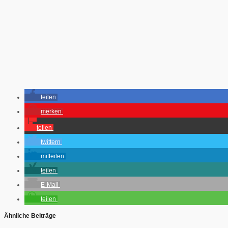
teilen
merken
teilen
twittern
mitteilen
teilen
E-Mail
teilen
Ähnliche Beiträge