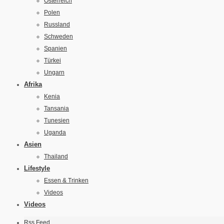
Österreich
Polen
Russland
Schweden
Spanien
Türkei
Ungarn
Afrika
Kenia
Tansania
Tunesien
Uganda
Asien
Thailand
Lifestyle
Essen & Trinken
Videos
Videos
Rss Feed