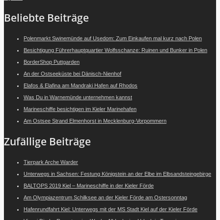
Beliebte Beiträge
Polenmarkt Swinemünde auf Usedom: Zum Einkaufen mal kurz nach Polen
Besichtigung Führerhauptquartier Wolfsschanze: Ruinen und Bunker in Polen
BorderShop Puttgarden
An der Ostseeküste bei Dänisch-Nienhof
Elafos & Elafina am Mandraki Hafen auf Rhodos
Was Du in Warnemünde unternehmen kannst
Marineschiffe besichtigen im Kieler Marinehafen
Am Ostsee Strand Elmenhorst in Mecklenburg-Vorpommern
Zufällige Beiträge
Tierpark Arche Warder
Unterwegs in Sachsen: Festung Königstein an der Elbe im Elbsandsteingebirge
BALTOPS 2019 Kiel – Marineschiffe in der Kieler Förde
Am Olympiazentrum Schilksee an der Kieler Förde am Ostersonntag
Hafenrundfahrt Kiel: Unterwegs mit der MS Stadt Kiel auf der Kieler Förde