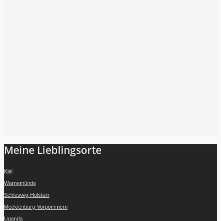
Folge mir auf Instagram
Meine Lieblingsorte
Kiel
Warnemünde
Schleswig-Holstein
Mecklenburg-Vorpommern
Uganda