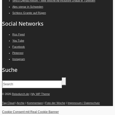
Vincci Djerba Resort – eine Woche All-Inclusive Urlaub in Tunesien
Ales stenar in Schweden
Schloss Granitz auf Rügen
Social Networks
Rss Feed
You Tube
Facebook
Pinterest
Instagram
Suche
© 2026
Reiselurch.de
|
My WP Theme
Tag Cloud
|
Archiv
|
Kommentare
|
Foto der Woche
|
Impressum / Datenschutz
Cookie Consent mit Real Cookie Banner