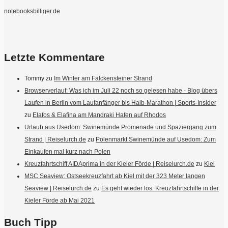
notebooksbilliger.de
Letzte Kommentare
Tommy
zu
Im Winter am Falckensteiner Strand
Browserverlauf: Was ich im Juli 22 noch so gelesen habe - Blog übers
Laufen in Berlin vom Laufanfänger bis Halb-Marathon | Sports-Insider
zu
Elafos & Elafina am Mandraki Hafen auf Rhodos
Urlaub aus Usedom: Swinemünde Promenade und Spaziergang zum
Strand | Reiselurch.de
zu
Polenmarkt Swinemünde auf Usedom: Zum
Einkaufen mal kurz nach Polen
Kreuzfahrtschiff AIDAprima in der Kieler Förde | Reiselurch.de
zu
Kiel
MSC Seaview: Ostseekreuzfahrt ab Kiel mit der 323 Meter langen
Seaview | Reiselurch.de
zu
Es geht wieder los: Kreuzfahrtschiffe in der
Kieler Förde ab Mai 2021
Buch Tipp