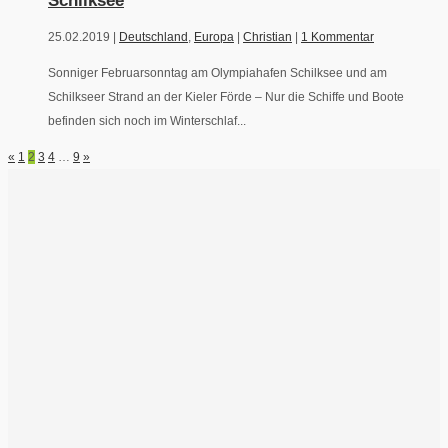
Schilksee
25.02.2019 |
Deutschland
,
Europa
|
Christian
|
1 Kommentar
Sonniger Februarsonntag am Olympiahafen Schilksee und am
Schilkseer Strand an der Kieler Förde – Nur die Schiffe und Boote
befinden sich noch im Winterschlaf...
«
1
2
3
4
…
9
»