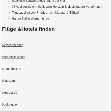
Steilküste Schwedeneck / Stohl bei Kiel
17 Ausflugsziele in Schleswig-Holstein & Mecklenburg-Vorpommern
Tagesausflug von Rhodos nach Marmaris (Türkei)
Hanse Sail in Warnemünde
Flüge &Hotels finden
Skyscanner.net
cheaptickets.com
ebookers.com
9flats.com
expedia.de
booking.com