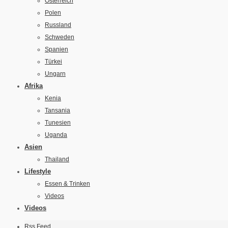
Österreich
Polen
Russland
Schweden
Spanien
Türkei
Ungarn
Afrika
Kenia
Tansania
Tunesien
Uganda
Asien
Thailand
Lifestyle
Essen & Trinken
Videos
Videos
Rss Feed