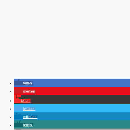
teilen
merken
teilen
twittern
mitteilen
teilen