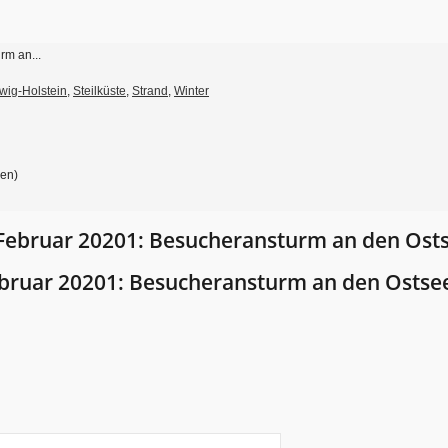
rm an...
wig-Holstein
,
Steilküste
,
Strand
,
Winter
gen)
Februar 20201: Besucheransturm an den Ost
ebruar 20201: Besucheransturm an den Ostse