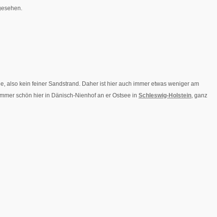
 gesehen.
ne, also kein feiner Sandstrand. Daher ist hier auch immer etwas weniger am
 immer schön hier in Dänisch-Nienhof an er Ostsee in
Schleswig-Holstein
, ganz