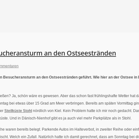
sucheransturm an den Ostseestränden
ommentaren
Besucheransturm an den Ostseestränden geführt. Wie hier an der Ostsee in Dän
en? Ja, schön wäre es gewesen. Aber das schon fast frühlingshafte Wetter hat dafü
g bei etwas über 15 Grad am Meer verbringen. Bereits am späten Vormittag ging a
der
Steilküste Stohl
nördlich von Kiel. Kein Problem hatte ich mir noch gedacht. Da
üste. Und in Dänisch-Nienhof gibt es ja auch viel mehr Parkplätze als in Stohl.
he waren bereits belegt. Parkende Autos im Halteverbot, in zweiter Reihe oder ei
ischt. Welch ein Zufall. Natürlich hatte ich damit gerechnet, dass am Sonntag bei d