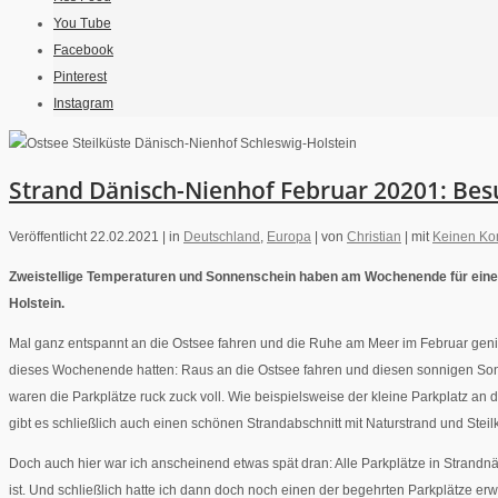
You Tube
Facebook
Pinterest
Instagram
Strand Dänisch-Nienhof Februar 20201: Be
Veröffentlicht 22.02.2021 |
in
Deutschland
,
Europa
|
von
Christian
|
mit
Keinen K
Zweistellige Temperaturen und Sonnenschein haben am Wochenende für einen 
Holstein.
Mal ganz entspannt an die Ostsee fahren und die Ruhe am Meer im Februar genieß
dieses Wochenende hatten: Raus an die Ostsee fahren und diesen sonnigen Sonnta
waren die Parkplätze ruck zuck voll. Wie beispielsweise der kleine Parkplatz an 
gibt es schließlich auch einen schönen Strandabschnitt mit Naturstrand und Steilk
Doch auch hier war ich anscheinend etwas spät dran: Alle Parkplätze in Strandnä
ist. Und schließlich hatte ich dann doch noch einen der begehrten Parkplätze erw