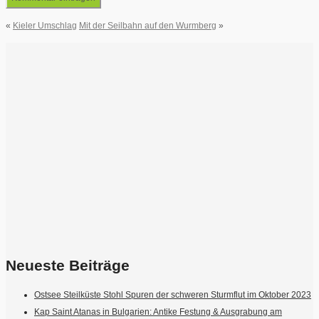
«
Kieler Umschlag
Mit der Seilbahn auf den Wurmberg
»
Neueste Beiträge
Ostsee Steilküste Stohl Spuren der schweren Sturmflut im Oktober 2023
Kap Saint Atanas in Bulgarien: Antike Festung & Ausgrabung am