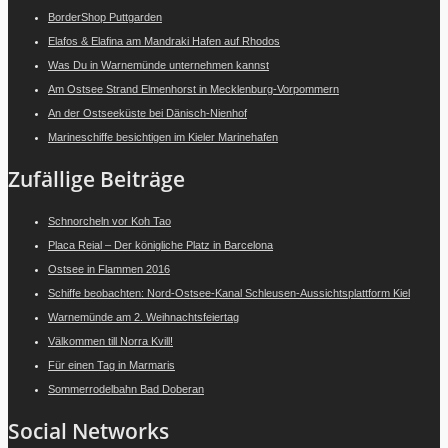
BorderShop Puttgarden
Elafos & Elafina am Mandraki Hafen auf Rhodos
Was Du in Warnemünde unternehmen kannst
Am Ostsee Strand Elmenhorst in Mecklenburg-Vorpommern
An der Ostseeküste bei Dänisch-Nienhof
Marineschiffe besichtigen im Kieler Marinehafen
Zufällige Beiträge
Schnorcheln vor Koh Tao
Placa Reial – Der königliche Platz in Barcelona
Ostsee in Flammen 2016
Schiffe beobachten: Nord-Ostsee-Kanal Schleusen-Aussichtsplattform Kiel
Warnemünde am 2. Weihnachtsfeiertag
Välkommen till Norra Kvill!
Für einen Tag in Marmaris
Sommerrodelbahn Bad Doberan
Social Networks