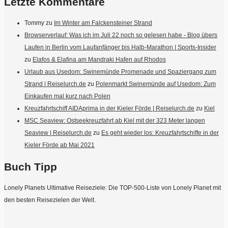
Letzte Kommentare
Tommy
zu
Im Winter am Falckensteiner Strand
Browserverlauf: Was ich im Juli 22 noch so gelesen habe - Blog übers
Laufen in Berlin vom Laufanfänger bis Halb-Marathon | Sports-Insider
zu
Elafos & Elafina am Mandraki Hafen auf Rhodos
Urlaub aus Usedom: Swinemünde Promenade und Spaziergang zum
Strand | Reiselurch.de
zu
Polenmarkt Swinemünde auf Usedom: Zum
Einkaufen mal kurz nach Polen
Kreuzfahrtschiff AIDAprima in der Kieler Förde | Reiselurch.de
zu
Kiel
MSC Seaview: Ostseekreuzfahrt ab Kiel mit der 323 Meter langen
Seaview | Reiselurch.de
zu
Es geht wieder los: Kreuzfahrtschiffe in der
Kieler Förde ab Mai 2021
Buch Tipp
Lonely Planets Ultimative Reiseziele: Die TOP-500-Liste von Lonely Planet mit
den besten Reisezielen der Welt.