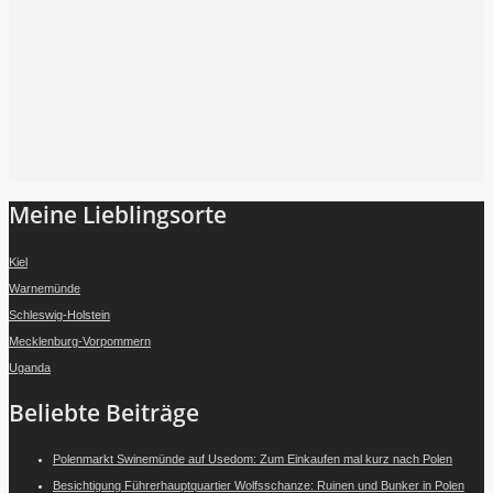
Folge mir auf Instagram
Meine Lieblingsorte
Kiel
Warnemünde
Schleswig-Holstein
Mecklenburg-Vorpommern
Uganda
Beliebte Beiträge
Polenmarkt Swinemünde auf Usedom: Zum Einkaufen mal kurz nach Polen
Besichtigung Führerhauptquartier Wolfsschanze: Ruinen und Bunker in Polen