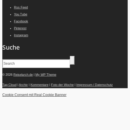
Rss Feed
You Tube
Facebook
Pinterest
Instagram
Suche
© 2026
Reiselurch.de
|
My WP Theme
Tag Cloud
|
Archiv
|
Kommentare
|
Foto der Woche
|
Impressum / Datenschutz
Cookie Consent mit Real Cookie Banner