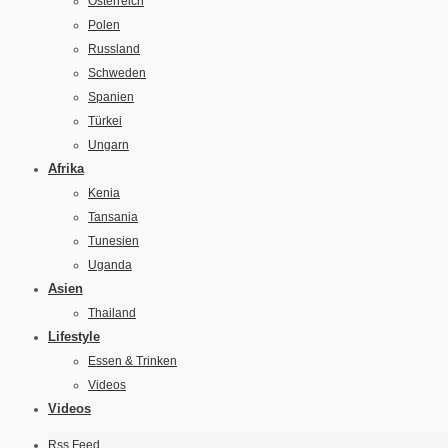
Österreich
Polen
Russland
Schweden
Spanien
Türkei
Ungarn
Afrika
Kenia
Tansania
Tunesien
Uganda
Asien
Thailand
Lifestyle
Essen & Trinken
Videos
Videos
Rss Feed