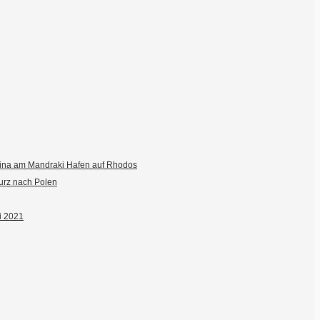
fina am Mandraki Hafen auf Rhodos
urz nach Polen
ai 2021