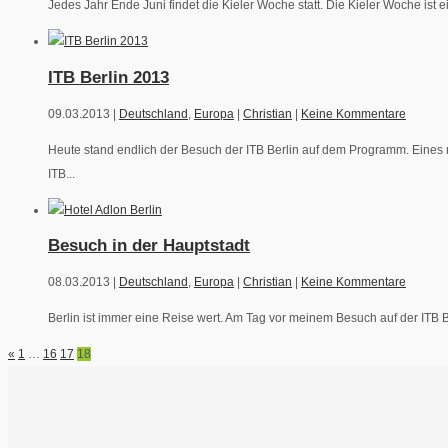
Jedes Jahr Ende Juni findet die Kieler Woche statt. Die Kieler Woche ist 
ITB Berlin 2013
09.03.2013 |
Deutschland
,
Europa
|
Christian
|
Keine Kommentare
Heute stand endlich der Besuch der ITB Berlin auf dem Programm. Eines
ITB...
Besuch in der Hauptstadt
08.03.2013 |
Deutschland
,
Europa
|
Christian
|
Keine Kommentare
Berlin ist immer eine Reise wert. Am Tag vor meinem Besuch auf der ITB B
«
1
…
16
17
18