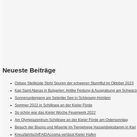
Neueste Beiträge
Ostsee Steilküste Stohl Spuren der schweren Sturmflut im Oktober 2023
Kap Saint Atanas in Bulgarien: Antike Festung & Ausgrabung am Schwar
Sonnenuntergang am Selenter See in Schleswig-Holstein
Sommer 2022 in Schilksee an der Kieler Förde
So schön war das Kieler Woche Feuerwerk 2022
Am Olympiazentrum Schilksee an der Kieler Förde am Ostersonntag
Besuch der Bisons und Wisente im Tiergehege Hasseldieksdamm in Kiel
Kreuzfahrtschiff AIDAcosma verlässt Kieler Hafen