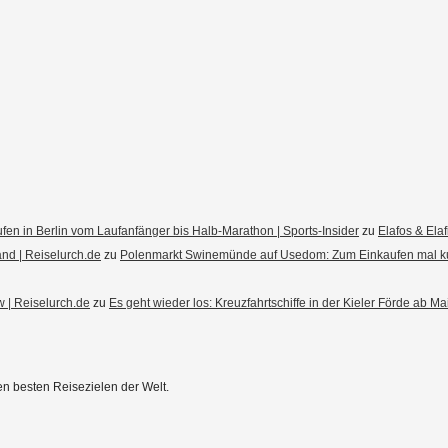
fen in Berlin vom Laufanfänger bis Halb-Marathon | Sports-Insider
zu
Elafos & Ela
d | Reiselurch.de
zu
Polenmarkt Swinemünde auf Usedom: Zum Einkaufen mal k
 | Reiselurch.de
zu
Es geht wieder los: Kreuzfahrtschiffe in der Kieler Förde ab M
en besten Reisezielen der Welt.