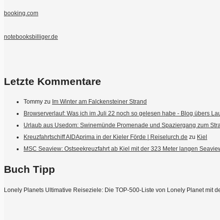
booking.com
notebooksbilliger.de
Letzte Kommentare
Tommy
zu
Im Winter am Falckensteiner Strand
Browserverlauf: Was ich im Juli 22 noch so gelesen habe - Blog übers Lau
Urlaub aus Usedom: Swinemünde Promenade und Spaziergang zum Stran
Kreuzfahrtschiff AIDAprima in der Kieler Förde | Reiselurch.de
zu
Kiel
MSC Seaview: Ostseekreuzfahrt ab Kiel mit der 323 Meter langen Seaview
Buch Tipp
Lonely Planets Ultimative Reiseziele: Die TOP-500-Liste von Lonely Planet mit d