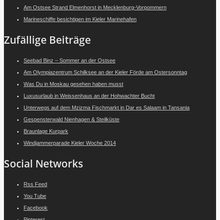
Am Ostsee Strand Elmenhorst in Mecklenburg-Vorpommern
Marineschiffe besichtigen im Kieler Marinehafen
Zufällige Beiträge
Seebad Binz – Sommer an der Ostsee
Am Olympiazentrum Schilksee an der Kieler Förde am Ostersonntag
Was Du in Moskau gesehen haben musst
Luxusurlaub in Weissenhaus an der Hohwachter Bucht
Unterwegs auf dem Mzizma Fischmarkt in Dar es Salaam in Tansania
Gespensterwald Nienhagen & Steilküste
Braunlage Kurpark
Windjammerparade Kieler Woche 2014
Social Networks
Rss Feed
You Tube
Facebook
Pinterest