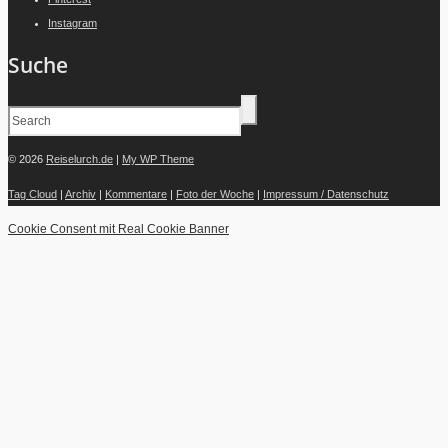
Instagram
Suche
© 2026
Reiselurch.de
|
My WP Theme
Tag Cloud
|
Archiv
|
Kommentare
|
Foto der Woche
|
Impressum / Datenschutz
Cookie Consent mit Real Cookie Banner