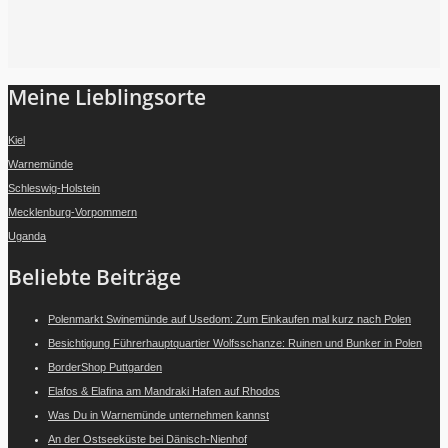
Folge mir auf Instagram
Meine Lieblingsorte
Kiel
Warnemünde
Schleswig-Holstein
Mecklenburg-Vorpommern
Uganda
Beliebte Beiträge
Polenmarkt Swinemünde auf Usedom: Zum Einkaufen mal kurz nach Polen
Besichtigung Führerhauptquartier Wolfsschanze: Ruinen und Bunker in Polen
BorderShop Puttgarden
Elafos & Elafina am Mandraki Hafen auf Rhodos
Was Du in Warnemünde unternehmen kannst
An der Ostseeküste bei Dänisch-Nienhof