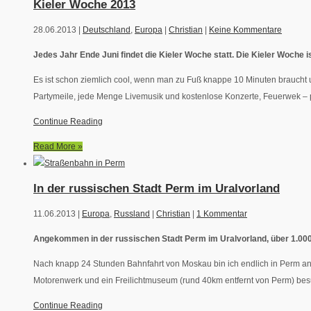
Kieler Woche 2013
28.06.2013 |
Deutschland
,
Europa
|
Christian
|
Keine Kommentare
Jedes Jahr Ende Juni findet die Kieler Woche statt. Die Kieler Woche 
Es ist schon ziemlich cool, wenn man zu Fuß knappe 10 Minuten braucht um
Partymeile, jede Menge Livemusik und kostenlose Konzerte, Feuerwek – pra
Continue Reading
Read More »
In der russischen Stadt Perm im Uralvorland
11.06.2013 |
Europa
,
Russland
|
Christian
|
1 Kommentar
Angekommen in der russischen Stadt Perm im Uralvorland, über 1.000 k
Nach knapp 24 Stunden Bahnfahrt von Moskau bin ich endlich in Perm a
Motorenwerk und ein Freilichtmuseum (rund 40km entfernt von Perm) bes
Continue Reading