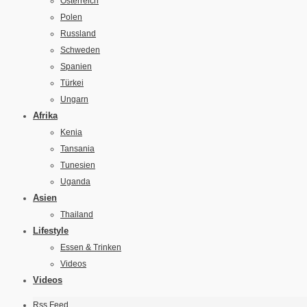
Österreich
Polen
Russland
Schweden
Spanien
Türkei
Ungarn
Afrika
Kenia
Tansania
Tunesien
Uganda
Asien
Thailand
Lifestyle
Essen & Trinken
Videos
Videos
Rss Feed