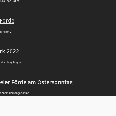
is Plön. Ist es...
 Förde
r eine...
rk 2022
er diesjährigen...
eler Förde am Ostersonntag
schein und angenehme...