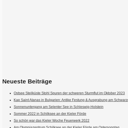
Neueste Beiträge
Ostsee Steilküste Stohl Spuren der schweren Sturmflut im Oktober 2023
Kap Saint Atanas in Bulgarien: Antike Festung & Ausgrabung am Schwar
Sonnenuntergang am Selenter See in Schleswig-Holstein
Sommer 2022 in Schilksee an der Kieler Förde
So schön war das Kieler Woche Feuerwerk 2022
Am Olympiazentrum Schilksee an der Kieler Förde am Ostersonntag