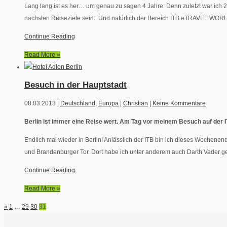
Lang lang ist es her… um genau zu sagen 4 Jahre. Denn zuletzt war ich 
nächsten Reiseziele sein. Und natürlich der Bereich ITB eTRAVEL WORLD. 
Continue Reading
Read More »
Besuch in der Hauptstadt
08.03.2013 |
Deutschland
,
Europa
|
Christian
|
Keine Kommentare
Berlin ist immer eine Reise wert. Am Tag vor meinem Besuch auf der I
Endlich mal wieder in Berlin! Anlässlich der ITB bin ich dieses Wochen
und Brandenburger Tor. Dort habe ich unter anderem auch Darth Vader ge
Continue Reading
Read More »
«
1
…
29
30
31