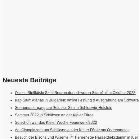
Neueste Beiträge
Ostsee Steilküste Stohl Spuren der schweren Sturmflut im Oktober 2023
Kap Saint Atanas in Bulgarien: Antike Festung & Ausgrabung am Schwar
Sonnenuntergang am Selenter See in Schleswig-Holstein
Sommer 2022 in Schilksee an der Kieler Förde
So schön war das Kieler Woche Feuerwerk 2022
Am Olympiazentrum Schilksee an der Kieler Förde am Ostersonntag
Besuch der Bisons und Wisente im Tiergehege Hasseldieksdamm in Kiel