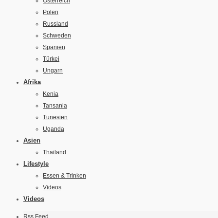
Österreich
Polen
Russland
Schweden
Spanien
Türkei
Ungarn
Afrika
Kenia
Tansania
Tunesien
Uganda
Asien
Thailand
Lifestyle
Essen & Trinken
Videos
Videos
Rss Feed