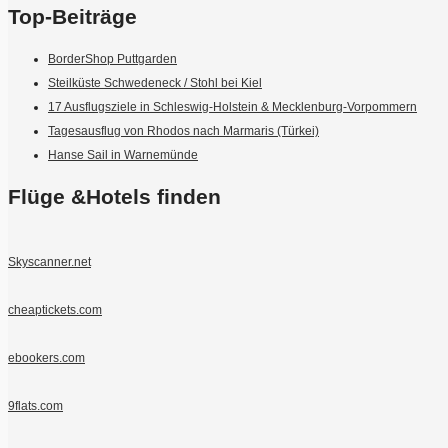
Top-Beiträge
BorderShop Puttgarden
Steilküste Schwedeneck / Stohl bei Kiel
17 Ausflugsziele in Schleswig-Holstein & Mecklenburg-Vorpommern
Tagesausflug von Rhodos nach Marmaris (Türkei)
Hanse Sail in Warnemünde
Flüge &Hotels finden
Skyscanner.net
cheaptickets.com
ebookers.com
9flats.com