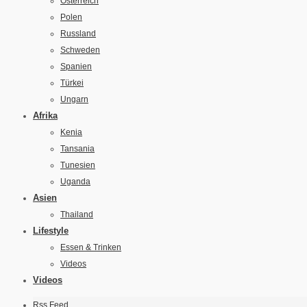
Österreich
Polen
Russland
Schweden
Spanien
Türkei
Ungarn
Afrika
Kenia
Tansania
Tunesien
Uganda
Asien
Thailand
Lifestyle
Essen & Trinken
Videos
Videos
Rss Feed