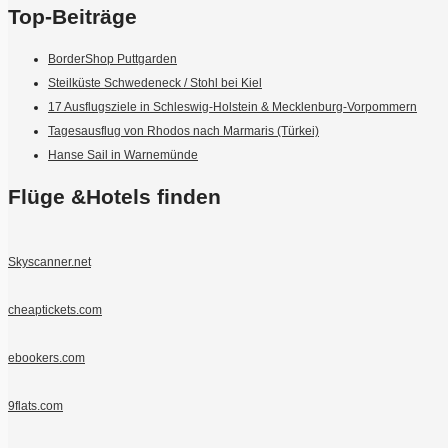
Top-Beiträge
BorderShop Puttgarden
Steilküste Schwedeneck / Stohl bei Kiel
17 Ausflugsziele in Schleswig-Holstein & Mecklenburg-Vorpommern
Tagesausflug von Rhodos nach Marmaris (Türkei)
Hanse Sail in Warnemünde
Flüge &Hotels finden
Skyscanner.net
cheaptickets.com
ebookers.com
9flats.com