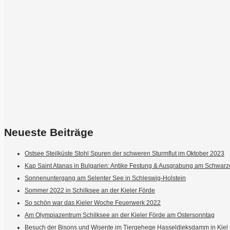
Neueste Beiträge
Ostsee Steilküste Stohl Spuren der schweren Sturmflut im Oktober 2023
Kap Saint Atanas in Bulgarien: Antike Festung & Ausgrabung am Schwar
Sonnenuntergang am Selenter See in Schleswig-Holstein
Sommer 2022 in Schilksee an der Kieler Förde
So schön war das Kieler Woche Feuerwerk 2022
Am Olympiazentrum Schilksee an der Kieler Förde am Ostersonntag
Besuch der Bisons und Wisente im Tiergehege Hasseldieksdamm in Kiel