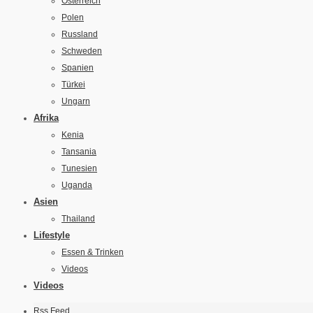
Österreich
Polen
Russland
Schweden
Spanien
Türkei
Ungarn
Afrika
Kenia
Tansania
Tunesien
Uganda
Asien
Thailand
Lifestyle
Essen & Trinken
Videos
Videos
Rss Feed