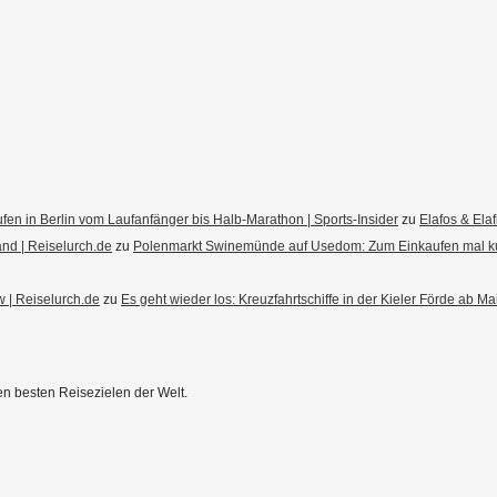
fen in Berlin vom Laufanfänger bis Halb-Marathon | Sports-Insider
zu
Elafos & Ela
d | Reiselurch.de
zu
Polenmarkt Swinemünde auf Usedom: Zum Einkaufen mal k
 | Reiselurch.de
zu
Es geht wieder los: Kreuzfahrtschiffe in der Kieler Förde ab M
en besten Reisezielen der Welt.