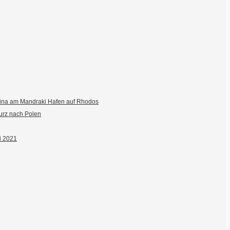
fina am Mandraki Hafen auf Rhodos
urz nach Polen
ai 2021