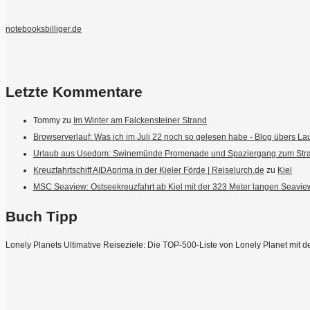
notebooksbilliger.de
Letzte Kommentare
Tommy
zu
Im Winter am Falckensteiner Strand
Browserverlauf: Was ich im Juli 22 noch so gelesen habe - Blog übers Lau
Urlaub aus Usedom: Swinemünde Promenade und Spaziergang zum Stran
Kreuzfahrtschiff AIDAprima in der Kieler Förde | Reiselurch.de
zu
Kiel
MSC Seaview: Ostseekreuzfahrt ab Kiel mit der 323 Meter langen Seaview
Buch Tipp
Lonely Planets Ultimative Reiseziele: Die TOP-500-Liste von Lonely Planet mit d