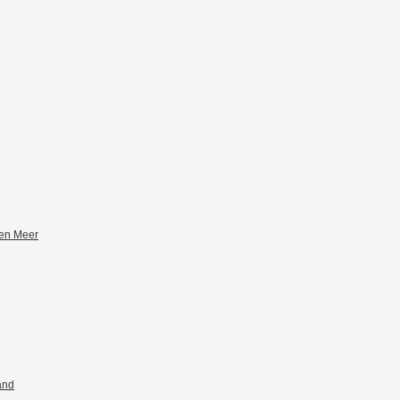
zen Meer
and