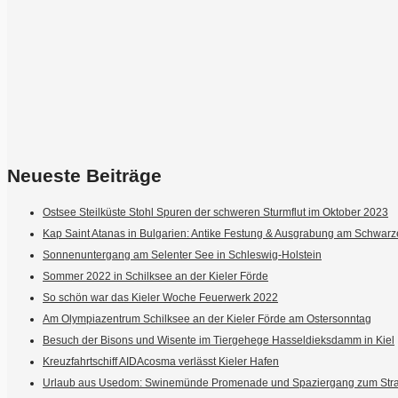
Neueste Beiträge
Ostsee Steilküste Stohl Spuren der schweren Sturmflut im Oktober 2023
Kap Saint Atanas in Bulgarien: Antike Festung & Ausgrabung am Schwar
Sonnenuntergang am Selenter See in Schleswig-Holstein
Sommer 2022 in Schilksee an der Kieler Förde
So schön war das Kieler Woche Feuerwerk 2022
Am Olympiazentrum Schilksee an der Kieler Förde am Ostersonntag
Besuch der Bisons und Wisente im Tiergehege Hasseldieksdamm in Kiel
Kreuzfahrtschiff AIDAcosma verlässt Kieler Hafen
Urlaub aus Usedom: Swinemünde Promenade und Spaziergang zum Str