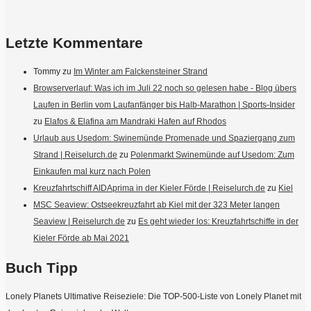
Letzte Kommentare
Tommy
zu
Im Winter am Falckensteiner Strand
Browserverlauf: Was ich im Juli 22 noch so gelesen habe - Blog übers
Laufen in Berlin vom Laufanfänger bis Halb-Marathon | Sports-Insider
zu
Elafos & Elafina am Mandraki Hafen auf Rhodos
Urlaub aus Usedom: Swinemünde Promenade und Spaziergang zum
Strand | Reiselurch.de
zu
Polenmarkt Swinemünde auf Usedom: Zum
Einkaufen mal kurz nach Polen
Kreuzfahrtschiff AIDAprima in der Kieler Förde | Reiselurch.de
zu
Kiel
MSC Seaview: Ostseekreuzfahrt ab Kiel mit der 323 Meter langen
Seaview | Reiselurch.de
zu
Es geht wieder los: Kreuzfahrtschiffe in der
Kieler Förde ab Mai 2021
Buch Tipp
Lonely Planets Ultimative Reiseziele: Die TOP-500-Liste von Lonely Planet mit