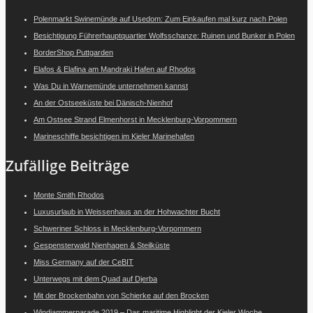
Polenmarkt Swinemünde auf Usedom: Zum Einkaufen mal kurz nach Polen
Besichtigung Führerhauptquartier Wolfsschanze: Ruinen und Bunker in Polen
BorderShop Puttgarden
Elafos & Elafina am Mandraki Hafen auf Rhodos
Was Du in Warnemünde unternehmen kannst
An der Ostseeküste bei Dänisch-Nienhof
Am Ostsee Strand Elmenhorst in Mecklenburg-Vorpommern
Marineschiffe besichtigen im Kieler Marinehafen
Zufällige Beiträge
Monte Smith Rhodos
Luxusurlaub in Weissenhaus an der Hohwachter Bucht
Schweriner Schloss in Mecklenburg-Vorpommern
Gespensterwald Nienhagen & Steilküste
Miss Germany auf der CeBIT
Unterwegs mit dem Quad auf Djerba
Mit der Brockenbahn von Schierke auf den Brocken
Windjammerparade 2019 – Das maritime Highlight der Kieler Woche