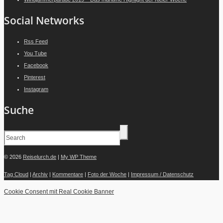
Social Networks
Rss Feed
You Tube
Facebook
Pinterest
Instagram
Suche
© 2026
Reiselurch.de
|
My WP Theme
Tag Cloud
|
Archiv
|
Kommentare
|
Foto der Woche
|
Impressum / Datenschutz
Cookie Consent mit Real Cookie Banner