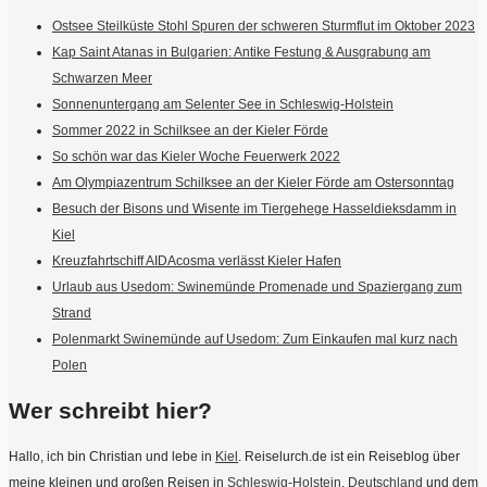
Ostsee Steilküste Stohl Spuren der schweren Sturmflut im Oktober 2023
Kap Saint Atanas in Bulgarien: Antike Festung & Ausgrabung am
Schwarzen Meer
Sonnenuntergang am Selenter See in Schleswig-Holstein
Sommer 2022 in Schilksee an der Kieler Förde
So schön war das Kieler Woche Feuerwerk 2022
Am Olympiazentrum Schilksee an der Kieler Förde am Ostersonntag
Besuch der Bisons und Wisente im Tiergehege Hasseldieksdamm in
Kiel
Kreuzfahrtschiff AIDAcosma verlässt Kieler Hafen
Urlaub aus Usedom: Swinemünde Promenade und Spaziergang zum
Strand
Polenmarkt Swinemünde auf Usedom: Zum Einkaufen mal kurz nach
Polen
Wer schreibt hier?
Hallo, ich bin Christian und lebe in
Kiel
. Reiselurch.de ist ein Reiseblog über
meine kleinen und großen Reisen in
Schleswig-Holstein
,
Deutschland
und dem