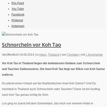
Rss Feed
You Tube
Facebook
Pinterest
Instagram
Schnorcheln vor Koh Tao
Veröffentlicht 19.09.2014 |
in
Asien
,
Thailand
|
von
Christian
|
mit
1 Kommentar
Vor Koh Tao in Thailand liegen die beliebtesten Gebiete zum Schnorcheln
und Tauchen Südostasiens. Die Insel Koh Tao liegt nur 60km von Koh Samui
entfernt.
Du planst einen Urlaub auf der thailändischen Insel Koh Samui? Und Du
möchtest in Thailand auch Schnorcheln oder Tauchen? Dann ist ein Ausflug
nach Koh Tao genau richtig für Dich.
Los ging es zuerst mit dem Sammeltaxi, das mich von meinem Hotel in