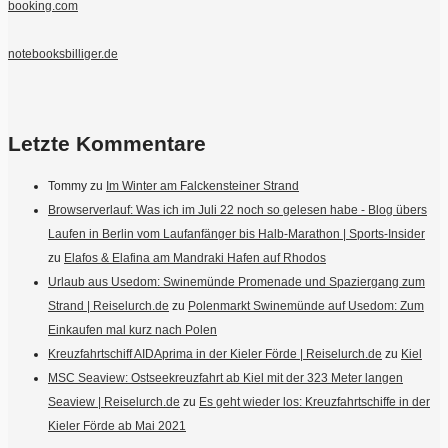
booking.com
notebooksbilliger.de
Letzte Kommentare
Tommy
zu
Im Winter am Falckensteiner Strand
Browserverlauf: Was ich im Juli 22 noch so gelesen habe - Blog übers
Laufen in Berlin vom Laufanfänger bis Halb-Marathon | Sports-Insider
zu
Elafos & Elafina am Mandraki Hafen auf Rhodos
Urlaub aus Usedom: Swinemünde Promenade und Spaziergang zum
Strand | Reiselurch.de
zu
Polenmarkt Swinemünde auf Usedom: Zum
Einkaufen mal kurz nach Polen
Kreuzfahrtschiff AIDAprima in der Kieler Förde | Reiselurch.de
zu
Kiel
MSC Seaview: Ostseekreuzfahrt ab Kiel mit der 323 Meter langen
Seaview | Reiselurch.de
zu
Es geht wieder los: Kreuzfahrtschiffe in der
Kieler Förde ab Mai 2021