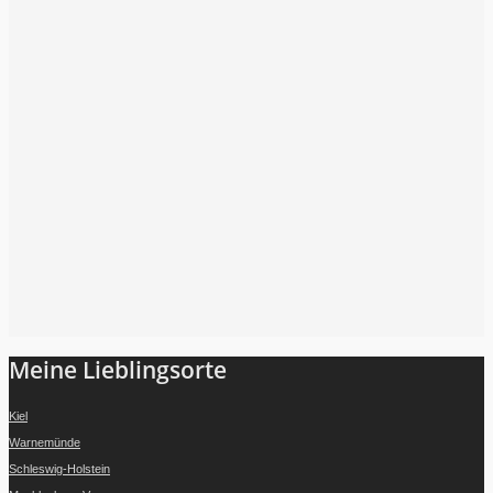
Folge mir auf Instagram
Meine Lieblingsorte
Kiel
Warnemünde
Schleswig-Holstein