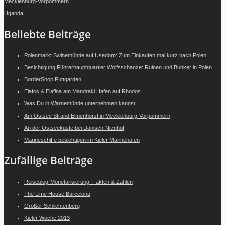
Mecklenburg-Vorpommern
Uganda
Beliebte Beiträge
Polenmarkt Swinemünde auf Usedom: Zum Einkaufen mal kurz nach Polen
Besichtigung Führerhauptquartier Wolfsschanze: Ruinen und Bunker in Polen
BorderShop Puttgarden
Elafos & Elafina am Mandraki Hafen auf Rhodos
Was Du in Warnemünde unternehmen kannst
Am Ostsee Strand Elmenhorst in Mecklenburg-Vorpommern
An der Ostseeküste bei Dänisch-Nienhof
Marineschiffe besichtigen im Kieler Marinehafen
Zufällige Beiträge
Reiseblog-Monetarisierung: Fakten & Zahlen
The Lime House Barcelona
Großer Schlichtenberg
Kieler Woche 2013