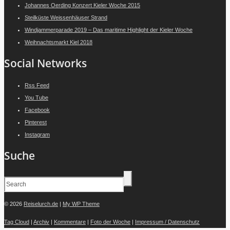
Johannes Oerding Konzert Kieler Woche 2015
Steilküste Weissenhäuser Strand
Windjammerparade 2019 – Das maritime Highlight der Kieler Woche
Weihnachtsmarkt Kiel 2018
Social Networks
Rss Feed
You Tube
Facebook
Pinterest
Instagram
Suche
© 2026
Reiselurch.de
|
My WP Theme
Tag Cloud
|
Archiv
|
Kommentare
|
Foto der Woche
|
Impressum / Datenschutz