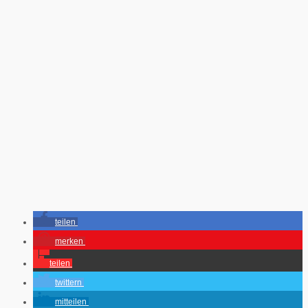
teilen
merken
teilen
twittern
mitteilen