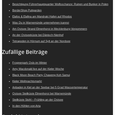
Besichtigung Führerhauptquartier Wolfsschanze: Ruinen und Bunker in Polen
BorderShop Puttgarden
Elafos & Elafina am Mandraki Hafen auf Rhodos
Was Du in Warnemünde unternehmen kannst
Am Ostsee Strand Elmenhorst in Mecklenburg-Vorpommern
An der Ostseeküste bei Dänisch-Nienhof
Tetrapoden in Hörnum auf Sylt an der Nordsee
Zufällige Beiträge
Frognerpark Oslo im Winter
Amy Macdonald live auf der Kieler Woche
Black Moon Beach Party Chaweng Koh Samui
Kieler Weihnachtsmarkt
Anbaden in Kiel an der Seebar bei 5 Grad Wassertemperatur
Ostsee Steilküste Elmenhorst bei Warnemünde
Steilküste Stohl – Frühling an der Ostsee
In den Höhlen von Arta