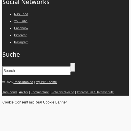
Social Networks
Rss Feed
You Tube
Facebook
Pinterest
Instagram
Suche
© 2026
Reiselurch.de
|
My WP Theme
Tag Cloud
|
Archiv
|
Kommentare
|
Foto der Woche
|
Impressum / Datenschutz
Cookie Consent mit Real Cookie Banner