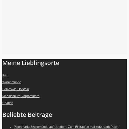
Folge mir auf Instagram
Meine Lieblingsorte
Kiel
Warnemünde
Schleswig-Holstein
Mecklenburg-Vorpommern
Uganda
Beliebte Beiträge
Polenmarkt Swinemünde auf Usedom: Zum Einkaufen mal kurz nach Polen