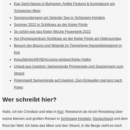
Kap Saint Atanas in Bulgarien: Antike Festung & Ausgrabung am
Schwarzen Meer
Sonnenuntergang am Selenter See in Schleswig-Holstein
Sommer 2022 in Schilksee an der Kieler Förde
So schön war das Kieler Woche Feuerwerk 2022
Am Olympiazentrum Schilksee an der Kieler Förde am Ostersonntag
Besuch der Bisons und Wisente im Tiergehege Hasseldieksdamm in
Kiel
Kreuzfahrtschiff AIDAcosma verlässt Kieler Hafen
Urlaub aus Usedom: Swinemünde Promenade und Spaziergang zum
Strand
Polenmarkt Swinemünde auf Usedom: Zum Einkaufen mal kurz nach
Polen
Wer schreibt hier?
Hallo, ich bin Christian und lebe in
Kiel
. Reiselurch.de ist ein Reiseblog über
meine kleinen und großen Reisen in
Schleswig-Holstein
,
Deutschland
und dem
Rest der Welt. Ich liebe das Meer und den Strand, in die Berge zieht es mich