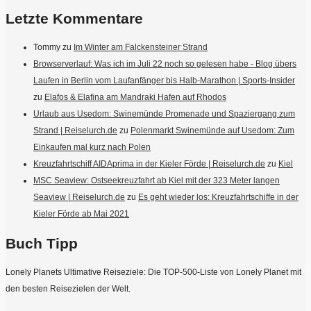
Letzte Kommentare
Tommy
zu
Im Winter am Falckensteiner Strand
Browserverlauf: Was ich im Juli 22 noch so gelesen habe - Blog übers
Laufen in Berlin vom Laufanfänger bis Halb-Marathon | Sports-Insider
zu
Elafos & Elafina am Mandraki Hafen auf Rhodos
Urlaub aus Usedom: Swinemünde Promenade und Spaziergang zum
Strand | Reiselurch.de
zu
Polenmarkt Swinemünde auf Usedom: Zum
Einkaufen mal kurz nach Polen
Kreuzfahrtschiff AIDAprima in der Kieler Förde | Reiselurch.de
zu
Kiel
MSC Seaview: Ostseekreuzfahrt ab Kiel mit der 323 Meter langen
Seaview | Reiselurch.de
zu
Es geht wieder los: Kreuzfahrtschiffe in der
Kieler Förde ab Mai 2021
Buch Tipp
Lonely Planets Ultimative Reiseziele: Die TOP-500-Liste von Lonely Planet mit
den besten Reisezielen der Welt.