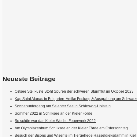
Neueste Beiträge
Ostsee Steilküste Stohl Spuren der schweren Sturmflut im Oktober 2023
Kap Saint Atanas in Bulgarien: Antike Festung & Ausgrabung am Schwar
Sonnenuntergang am Selenter See in Schleswig-Holstein
Sommer 2022 in Schilksee an der Kieler Förde
So schön war das Kieler Woche Feuerwerk 2022
Am Olympiazentrum Schilksee an der Kieler Förde am Ostersonntag
Besuch der Bisons und Wisente im Tiergehege Hasseldieksdamm in Kiel