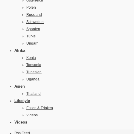
Österreich
Polen
Russland
Schweden
Spanien
Türkei
Ungarn
Afrika
Kenia
Tansania
Tunesien
Uganda
Asien
Thailand
Lifestyle
Essen & Trinken
Videos
Videos
Rss Feed