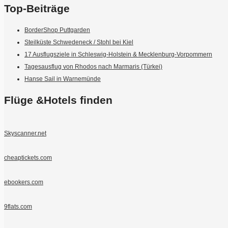
Top-Beiträge
BorderShop Puttgarden
Steilküste Schwedeneck / Stohl bei Kiel
17 Ausflugsziele in Schleswig-Holstein & Mecklenburg-Vorpommern
Tagesausflug von Rhodos nach Marmaris (Türkei)
Hanse Sail in Warnemünde
Flüge &Hotels finden
Skyscanner.net
cheaptickets.com
ebookers.com
9flats.com