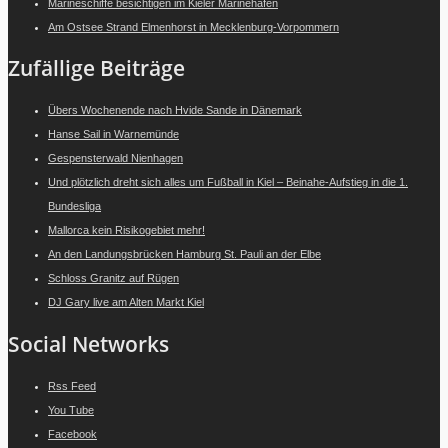
Marineschiffe besichtigen im Kieler Marinehafen
Am Ostsee Strand Elmenhorst in Mecklenburg-Vorpommern
Zufällige Beiträge
Übers Wochenende nach Hvide Sande in Dänemark
Hanse Sail in Warnemünde
Gespensterwald Nienhagen
Und plötzlich dreht sich alles um Fußball in Kiel – Beinahe-Aufstieg in die 1.
Bundesliga
Mallorca kein Risikogebiet mehr!
An den Landungsbrücken Hamburg St. Pauli an der Elbe
Schloss Granitz auf Rügen
DJ Gary live am Alten Markt Kiel
Social Networks
Rss Feed
You Tube
Facebook