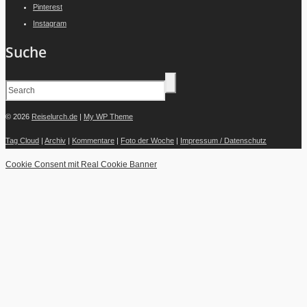
Pinterest
Instagram
Suche
© 2026
Reiselurch.de
|
My WP Theme
Tag Cloud
|
Archiv
|
Kommentare
|
Foto der Woche
|
Impressum / Datenschutz
Cookie Consent mit Real Cookie Banner