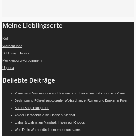
Folge mir auf Instagram
Meine Lieblingsorte
Kiel
Warnemünde
Schleswig-Holstein
Mecklenburg-Vorpommern
Uganda
Beliebte Beiträge
Polenmarkt Swinemünde auf Usedom: Zum Einkaufen mal kurz nach Polen
Besichtigung Führerhauptquartier Wolfsschanze: Ruinen und Bunker in Polen
BorderShop Puttgarden
An der Ostseeküste bei Dänisch-Nienhof
Elafos & Elafina am Mandraki Hafen auf Rhodos
Was Du in Warnemünde unternehmen kannst