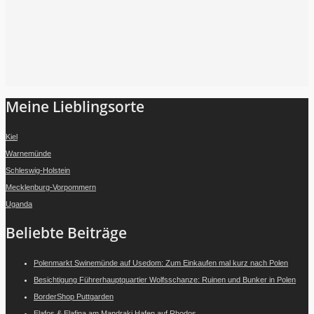
Folge mir auf Instagram
Meine Lieblingsorte
Kiel
Warnemünde
Schleswig-Holstein
Mecklenburg-Vorpommern
Uganda
Beliebte Beiträge
Polenmarkt Swinemünde auf Usedom: Zum Einkaufen mal kurz nach Polen
Besichtigung Führerhauptquartier Wolfsschanze: Ruinen und Bunker in Polen
BorderShop Puttgarden
Elafos & Elafina am Mandraki Hafen auf Rhodos