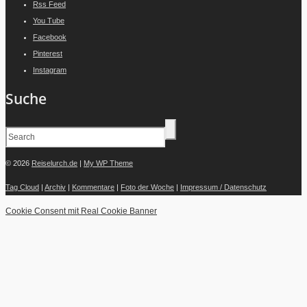
Rss Feed
You Tube
Facebook
Pinterest
Instagram
Suche
© 2026
Reiselurch.de
|
My WP Theme
Tag Cloud
|
Archiv
|
Kommentare
|
Foto der Woche
|
Impressum / Datenschutz
Cookie Consent mit Real Cookie Banner