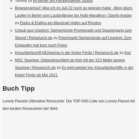
Tommy
zu
Im Winter am Falckensteiner Strand
Browserverlauf: Was ich im Juli 22 noch so gelesen habe - Blog übers
Laufen in Berlin vom Laufanfänger bis Halb-Marathon | Sports-Insider
zu
Elafos & Elafina am Mandraki Hafen auf Rhodos
Urlaub aus Usedom: Swinemünde Promenade und Spaziergang zum
Strand | Reiselurch.de
zu
Polenmarkt Swinemünde auf Usedom: Zum
Einkaufen mal kurz nach Polen
Kreuzfahrtschiff AIDAprima in der Kieler Förde | Reiselurch.de
zu
Kiel
MSC Seaview: Ostseekreuzfahrt ab Kiel mit der 323 Meter langen
Seaview | Reiselurch.de
zu
Es geht wieder los: Kreuzfahrtschiffe in der
Kieler Förde ab Mai 2021
Buch Tipp
Lonely Planets Ultimative Reiseziele: Die TOP-500-Liste von Lonely Planet mit
den besten Reisezielen der Welt.