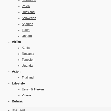
Österreich
Polen
Russland
Schweden
Spanien
Türkei
Ungarn
Afrika
Kenia
Tansania
Tunesien
Uganda
Asien
Thailand
Lifestyle
Essen & Trinken
Videos
Videos
Rss Feed