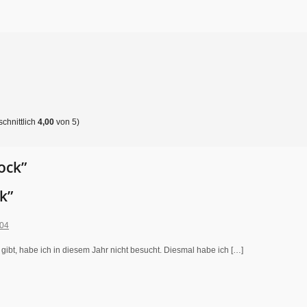
chnittlich
4,00
von 5)
ock”
k”
:04
bt, habe ich in diesem Jahr nicht besucht. Diesmal habe ich […]