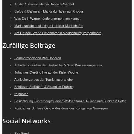
An der Ostseeküste bei Dänisch-Nienhof
Elafos & Elafina am Mandraki Hafen auf Rhodos
Was Du in Warnemünde unternehmen kannst
Marineschiffe besichtigen im Kieler Marinehafen
Am Ostsee Strand Elmenhorst in Mecklenburg-Vorpommern
Zufällige Beiträge
Sommerrodelbahn Bad Doberan
Anbaden in Kiel an der Seebar bei 5 Grad Wassertemperatur
Johannes Oerding live auf der Kieler Woche
Aprilscherze aus der Tourismusbranche
Schilksee Steilküste & Strand im Frühling
re:publica
Besichtigung Führerhauptquartier Wolfsschanze: Ruinen und Bunker in Polen
Königliches Schloss Oslo – Residenz des Königs von Norwegen
Social Networks
Rss Feed