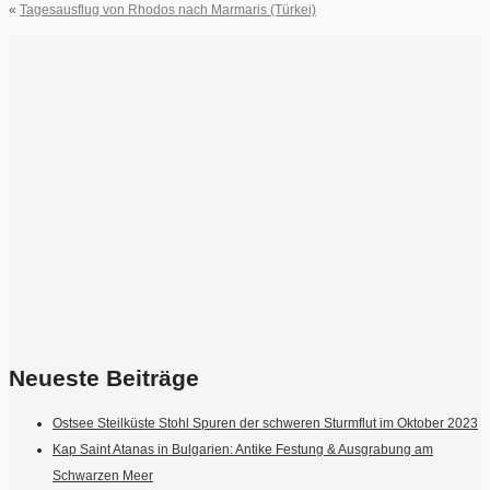
«
Tagesausflug von Rhodos nach Marmaris (Türkei)
Neueste Beiträge
Ostsee Steilküste Stohl Spuren der schweren Sturmflut im Oktober 2023
Kap Saint Atanas in Bulgarien: Antike Festung & Ausgrabung am
Schwarzen Meer