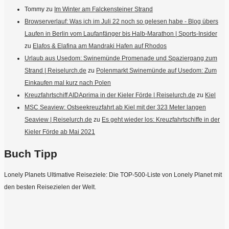
Tommy
zu
Im Winter am Falckensteiner Strand
Browserverlauf: Was ich im Juli 22 noch so gelesen habe - Blog übers
Laufen in Berlin vom Laufanfänger bis Halb-Marathon | Sports-Insider
zu
Elafos & Elafina am Mandraki Hafen auf Rhodos
Urlaub aus Usedom: Swinemünde Promenade und Spaziergang zum
Strand | Reiselurch.de
zu
Polenmarkt Swinemünde auf Usedom: Zum
Einkaufen mal kurz nach Polen
Kreuzfahrtschiff AIDAprima in der Kieler Förde | Reiselurch.de
zu
Kiel
MSC Seaview: Ostseekreuzfahrt ab Kiel mit der 323 Meter langen
Seaview | Reiselurch.de
zu
Es geht wieder los: Kreuzfahrtschiffe in der
Kieler Förde ab Mai 2021
Buch Tipp
Lonely Planets Ultimative Reiseziele: Die TOP-500-Liste von Lonely Planet mit
den besten Reisezielen der Welt.