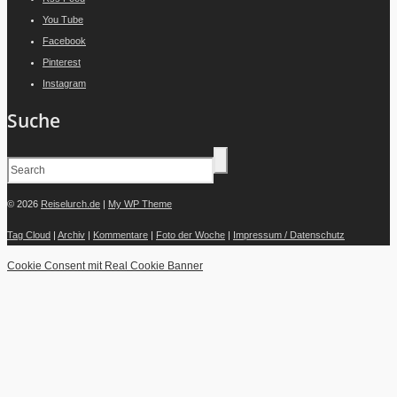
You Tube
Facebook
Pinterest
Instagram
Suche
© 2026
Reiselurch.de
|
My WP Theme
Tag Cloud
|
Archiv
|
Kommentare
|
Foto der Woche
|
Impressum / Datenschutz
Cookie Consent mit Real Cookie Banner