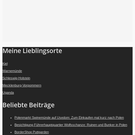
Folge mir auf Instagram
Meine Lieblingsorte
Kiel
Warnemünde
Schleswig-Holstein
Mecklenburg-Vorpommern
Uganda
Beliebte Beiträge
Polenmarkt Swinemünde auf Usedom: Zum Einkaufen mal kurz nach Polen
Besichtigung Führerhauptquartier Wolfsschanze: Ruinen und Bunker in Polen
BorderShop Puttgarden