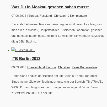
Was Du in Moskau gesehen haben musst
07.06.2013 |
Europa
,
Russland
|
Christian
|
2 Kommentare
Der erste Teil meiner Russlandreise beginnt in Moskau. Lest hier, was
man alles in Moskau, Hauptstadt der Russischen Föderation, gesehen
und gemacht haben muss. MIt rund 11 Millionen Einwohnern ist Moskau
die größte Stadt in...
ITB Berlin 2013
09.03.2013 |
Deutschland
,
Europa
|
Christian
|
Keine Kommentare
Heute stand endlich der Besuch der ITB Berlin auf dem Programm.
Eines meiner Ziele der Tourismusmesse war der Bereich ITB eTRAVEL
WORLD. Lang lang ist es her… um genau zu sagen 4 Jahre. Denn
zuletzt war ich 2009 auf der ITB...