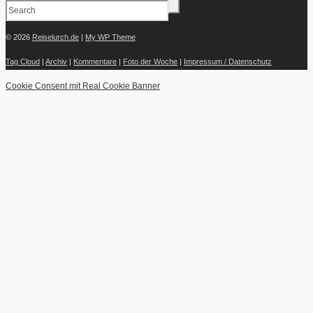
© 2026
Reiselurch.de
|
My WP Theme
Tag Cloud
|
Archiv
|
Kommentare
|
Foto der Woche
|
Impressum / Datenschutz
Cookie Consent mit Real Cookie Banner