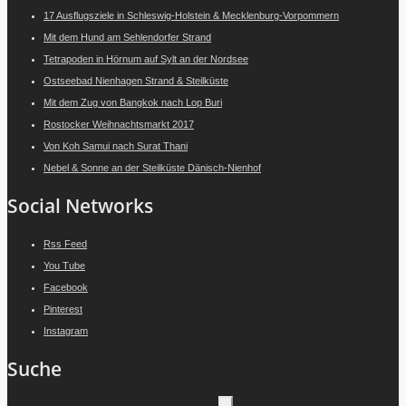
17 Ausflugsziele in Schleswig-Holstein & Mecklenburg-Vorpommern
Mit dem Hund am Sehlendorfer Strand
Tetrapoden in Hörnum auf Sylt an der Nordsee
Ostseebad Nienhagen Strand & Steilküste
Mit dem Zug von Bangkok nach Lop Buri
Rostocker Weihnachtsmarkt 2017
Von Koh Samui nach Surat Thani
Nebel & Sonne an der Steilküste Dänisch-Nienhof
Social Networks
Rss Feed
You Tube
Facebook
Pinterest
Instagram
Suche