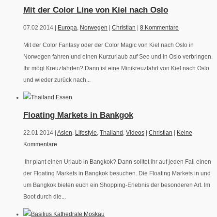
Mit der Color Line von Kiel nach Oslo
07.02.2014 |
Europa
,
Norwegen
|
Christian
|
8 Kommentare
Mit der Color Fantasy oder der Color Magic von Kiel nach Oslo in
Norwegen fahren und einen Kurzurlaub auf See und in Oslo verbringen.
Ihr mögt Kreuzfahrten? Dann ist eine Minikreuzfahrt von Kiel nach Oslo
und wieder zurück nach...
Floating Markets in Bankgok
22.01.2014 |
Asien
,
Lifestyle
,
Thailand
,
Videos
|
Christian
|
Keine
Kommentare
Ihr plant einen Urlaub in Bangkok? Dann solltet ihr auf jeden Fall einen
der Floating Markets in Bangkok besuchen. Die Floating Markets in und
um Bangkok bieten euch ein Shopping-Erlebnis der besonderen Art. Im
Boot durch die...