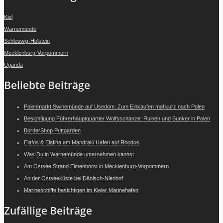
Kiel
Warnemünde
Schleswig-Holstein
Mecklenburg-Vorpommern
Uganda
Beliebte Beiträge
Polenmarkt Swinemünde auf Usedom: Zum Einkaufen mal kurz nach Polen
Besichtigung Führerhauptquartier Wolfsschanze: Ruinen und Bunker in Polen
BorderShop Puttgarden
Elafos & Elafina am Mandraki Hafen auf Rhodos
Was Du in Warnemünde unternehmen kannst
Am Ostsee Strand Elmenhorst in Mecklenburg-Vorpommern
An der Ostseeküste bei Dänisch-Nienhof
Marineschiffe besichtigen im Kieler Marinehafen
Zufällige Beiträge