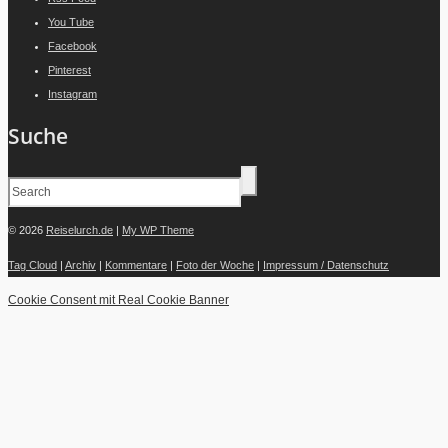
You Tube
Facebook
Pinterest
Instagram
Suche
© 2026
Reiselurch.de
|
My WP Theme
Tag Cloud
|
Archiv
|
Kommentare
|
Foto der Woche
|
Impressum / Datenschutz
Cookie Consent mit Real Cookie Banner