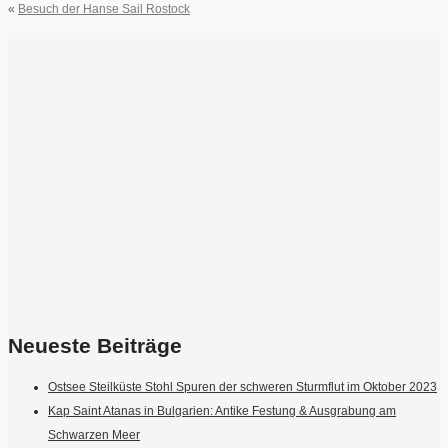
«
Besuch der Hanse Sail Rostock
Neueste Beiträge
Ostsee Steilküste Stohl Spuren der schweren Sturmflut im Oktober 2023
Kap Saint Atanas in Bulgarien: Antike Festung & Ausgrabung am
Schwarzen Meer