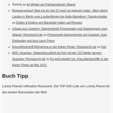
Tommy
zu
Im Winter am Falckensteiner Strand
Browserverlauf: Was ich im Juli 22 noch so gelesen habe - Blog übers
Laufen in Berlin vom Laufanfänger bis Halb-Marathon | Sports-Insider
zu
Elafos & Elafina am Mandraki Hafen auf Rhodos
Urlaub aus Usedom: Swinemünde Promenade und Spaziergang zum
Strand | Reiselurch.de
zu
Polenmarkt Swinemünde auf Usedom: Zum
Einkaufen mal kurz nach Polen
Kreuzfahrtschiff AIDAprima in der Kieler Förde | Reiselurch.de
zu
Kiel
MSC Seaview: Ostseekreuzfahrt ab Kiel mit der 323 Meter langen
Seaview | Reiselurch.de
zu
Es geht wieder los: Kreuzfahrtschiffe in der
Kieler Förde ab Mai 2021
Buch Tipp
Lonely Planets Ultimative Reiseziele: Die TOP-500-Liste von Lonely Planet mit
den besten Reisezielen der Welt.