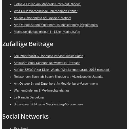
Elafos & Elafina am Mandraki Hafen auf Rhodos
Was Du in Warnemünde unternehmen kannst
An der Ostseeküste bei Dänisch-Nienhof
Am Ostsee Strand Elmenhorst in Mecklenburg-Vorpommern
Marineschiffe besichtigen im Kieler Marinehafen
Zufällige Beiträge
Kreuzfahrtschiff AIDAcosma verlässt Kieler Hafen
Steilküste Stohl Seehund schwimmt in Ufernähe
Auf der SEDOV zur Kieler Woche Windjammerparade 2018 mitsegeln
Relaxen am Spennah Beach Entebbe am Victoriasee in Uganda
Am Ostsee Strand Elmenhorst in Mecklenburg-Vorpommern
Warnemünde am 2. Weihnachtsfeiertag
La Rambla Barcelona
Schweriner Schloss in Mecklenburg-Vorpommern
Social Networks
Rss Feed