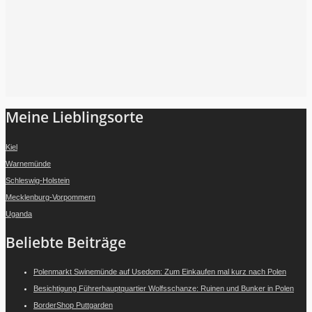
Folge mir auf Instagram
Meine Lieblingsorte
Kiel
Warnemünde
Schleswig-Holstein
Mecklenburg-Vorpommern
Uganda
Beliebte Beiträge
Polenmarkt Swinemünde auf Usedom: Zum Einkaufen mal kurz nach Polen
Besichtigung Führerhauptquartier Wolfsschanze: Ruinen und Bunker in Polen
BorderShop Puttgarden