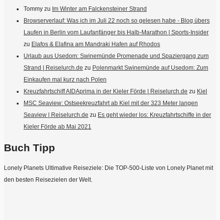
Tommy
zu
Im Winter am Falckensteiner Strand
Browserverlauf: Was ich im Juli 22 noch so gelesen habe - Blog übers
Laufen in Berlin vom Laufanfänger bis Halb-Marathon | Sports-Insider
zu
Elafos & Elafina am Mandraki Hafen auf Rhodos
Urlaub aus Usedom: Swinemünde Promenade und Spaziergang zum
Strand | Reiselurch.de
zu
Polenmarkt Swinemünde auf Usedom: Zum
Einkaufen mal kurz nach Polen
Kreuzfahrtschiff AIDAprima in der Kieler Förde | Reiselurch.de
zu
Kiel
MSC Seaview: Ostseekreuzfahrt ab Kiel mit der 323 Meter langen
Seaview | Reiselurch.de
zu
Es geht wieder los: Kreuzfahrtschiffe in der
Kieler Förde ab Mai 2021
Buch Tipp
Lonely Planets Ultimative Reiseziele: Die TOP-500-Liste von Lonely Planet mit
den besten Reisezielen der Welt.