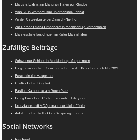
Elafos & Elafina am Mandraki Hafen auf Rhodos
Was Du in Warnemünde unternehmen kannst
An der Ostseeküste bei Dänisch-Nienhof
Am Ostsee Strand Elmenhorst in Mecklenburg-Vorpommern
Marineschiffe besichtigen im Kieler Marinehafen
Zufällige Beiträge
Schweriner Schloss in Mecklenburg-Vorpommern
Es geht wieder los: Kreuzfahrtschiffe in der Kieler Förde ab Mai 2021
Besuch in der Hauptstadt
Großer Palast Bangkok
Basilius-Kathedrale am Roten Platz
Bicing Barcelona: Cooles Fahrradverleihsystem
Kreuzfahrtschiff AIDAprima in der Kieler Förde
Auf der Holmenkollbakken Skisprungschanze
Social Networks
Rss Feed