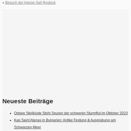
«
Besuch der Hanse Sail Rostock
Neueste Beiträge
Ostsee Steilküste Stohl Spuren der schweren Sturmflut im Oktober 2023
Kap Saint Atanas in Bulgarien: Antike Festung & Ausgrabung am
Schwarzen Meer