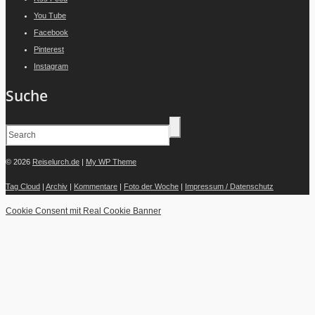
You Tube
Facebook
Pinterest
Instagram
Suche
© 2026
Reiselurch.de
|
My WP Theme
Tag Cloud
|
Archiv
|
Kommentare
|
Foto der Woche
|
Impressum / Datenschutz
Cookie Consent mit Real Cookie Banner