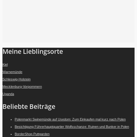
Folge mir auf Instagram
Meine Lieblingsorte
Kiel
Warnemünde
Schleswig-Holstein
Mecklenburg-Vorpommern
Uganda
Beliebte Beiträge
Polenmarkt Swinemünde auf Usedom: Zum Einkaufen mal kurz nach Polen
Besichtigung Führerhauptquartier Wolfsschanze: Ruinen und Bunker in Polen
BorderShop Puttgarden