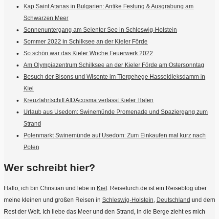
Kap Saint Atanas in Bulgarien: Antike Festung & Ausgrabung am
Schwarzen Meer
Sonnenuntergang am Selenter See in Schleswig-Holstein
Sommer 2022 in Schilksee an der Kieler Förde
So schön war das Kieler Woche Feuerwerk 2022
Am Olympiazentrum Schilksee an der Kieler Förde am Ostersonntag
Besuch der Bisons und Wisente im Tiergehege Hasseldieksdamm in
Kiel
Kreuzfahrtschiff AIDAcosma verlässt Kieler Hafen
Urlaub aus Usedom: Swinemünde Promenade und Spaziergang zum
Strand
Polenmarkt Swinemünde auf Usedom: Zum Einkaufen mal kurz nach
Polen
Wer schreibt hier?
Hallo, ich bin Christian und lebe in
Kiel
. Reiselurch.de ist ein Reiseblog über
meine kleinen und großen Reisen in
Schleswig-Holstein
,
Deutschland
und dem
Rest der Welt. Ich liebe das Meer und den Strand, in die Berge zieht es mich