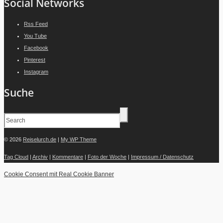
Social Networks
Rss Feed
You Tube
Facebook
Pinterest
Instagram
Suche
© 2026
Reiselurch.de
|
My WP Theme
Tag Cloud
|
Archiv
|
Kommentare
|
Foto der Woche
|
Impressum / Datenschutz
Cookie Consent mit Real Cookie Banner