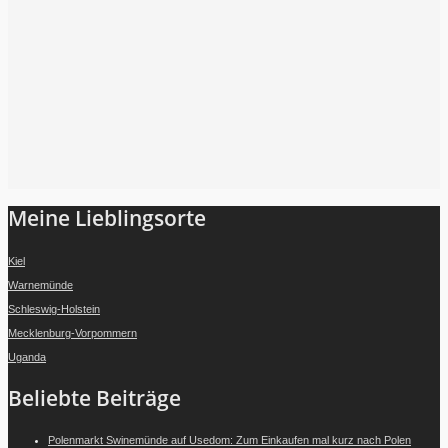
Folge mir auf Instagram
Meine Lieblingsorte
Kiel
Warnemünde
Schleswig-Holstein
Mecklenburg-Vorpommern
Uganda
Beliebte Beiträge
Polenmarkt Swinemünde auf Usedom: Zum Einkaufen mal kurz nach Polen