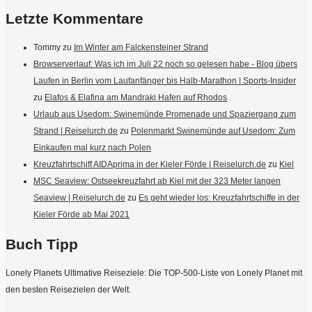
Letzte Kommentare
Tommy
zu
Im Winter am Falckensteiner Strand
Browserverlauf: Was ich im Juli 22 noch so gelesen habe - Blog übers
Laufen in Berlin vom Laufanfänger bis Halb-Marathon | Sports-Insider
zu
Elafos & Elafina am Mandraki Hafen auf Rhodos
Urlaub aus Usedom: Swinemünde Promenade und Spaziergang zum
Strand | Reiselurch.de
zu
Polenmarkt Swinemünde auf Usedom: Zum
Einkaufen mal kurz nach Polen
Kreuzfahrtschiff AIDAprima in der Kieler Förde | Reiselurch.de
zu
Kiel
MSC Seaview: Ostseekreuzfahrt ab Kiel mit der 323 Meter langen
Seaview | Reiselurch.de
zu
Es geht wieder los: Kreuzfahrtschiffe in der
Kieler Förde ab Mai 2021
Buch Tipp
Lonely Planets Ultimative Reiseziele: Die TOP-500-Liste von Lonely Planet mit
den besten Reisezielen der Welt.