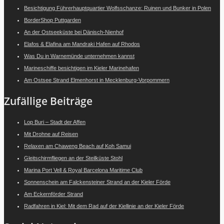
Besichtigung Führerhauptquartier Wolfsschanze: Ruinen und Bunker in Polen
BorderShop Puttgarden
An der Ostseeküste bei Dänisch-Nienhof
Elafos & Elafina am Mandraki Hafen auf Rhodos
Was Du in Warnemünde unternehmen kannst
Marineschiffe besichtigen im Kieler Marinehafen
Am Ostsee Strand Elmenhorst in Mecklenburg-Vorpommern
Zufällige Beiträge
Lop Buri – Stadt der Affen
Mit Drohne auf Reisen
Relaxen am Chaweng Beach auf Koh Samui
Gleitschirmfliegen an der Steilküste Stohl
Marina Port Vell & Royal Barcelona Maritime Club
Sonnenschein am Falckensteiner Strand an der Kieler Förde
Am Eckernförder Strand
Radfahren in Kiel: Mit dem Rad auf der Kiellinie an der Kieler Förde