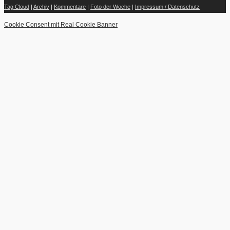
Tag Cloud
|
Archiv
|
Kommentare
|
Foto der Woche
|
Impressum / Datenschutz
Cookie Consent mit Real Cookie Banner