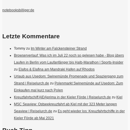
notebooksbilliger.de
Letzte Kommentare
Tommy
zu
Im Winter am Falckensteiner Strand
Browserverlauf: Was ich im Juli 22 noch so gelesen habe - Blog übers
Laufen in Berlin vom Laufanfänger bis Halb-Marathon | Sports-Insider
zu
Elafos & Elafina am Mandraki Hafen auf Rhodos
Urlaub aus Usedom: Swinemünde Promenade und Spaziergang zum
Strand | Reiselurch.de
zu
Polenmarkt Swinemünde auf Usedom: Zum
Einkaufen mal kurz nach Polen
Kreuzfahrtschiff AIDAprima in der Kieler Förde | Reiselurch.de
zu
Kiel
MSC Seaview: Ostseekreuzfahrt ab Kiel mit der 323 Meter langen
Seaview | Reiselurch.de
zu
Es geht wieder los: Kreuzfahrtschiffe in der
Kieler Förde ab Mai 2021