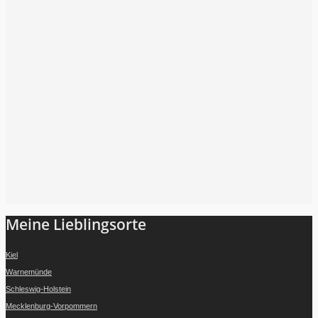
Folge mir auf Instagram
Meine Lieblingsorte
Kiel
Warnemünde
Schleswig-Holstein
Mecklenburg-Vorpommern