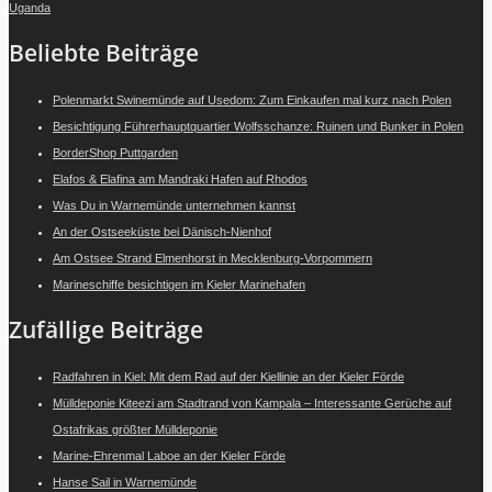
Uganda
Beliebte Beiträge
Polenmarkt Swinemünde auf Usedom: Zum Einkaufen mal kurz nach Polen
Besichtigung Führerhauptquartier Wolfsschanze: Ruinen und Bunker in Polen
BorderShop Puttgarden
Elafos & Elafina am Mandraki Hafen auf Rhodos
Was Du in Warnemünde unternehmen kannst
An der Ostseeküste bei Dänisch-Nienhof
Am Ostsee Strand Elmenhorst in Mecklenburg-Vorpommern
Marineschiffe besichtigen im Kieler Marinehafen
Zufällige Beiträge
Radfahren in Kiel: Mit dem Rad auf der Kiellinie an der Kieler Förde
Mülldeponie Kiteezi am Stadtrand von Kampala – Interessante Gerüche auf
Ostafrikas größter Mülldeponie
Marine-Ehrenmal Laboe an der Kieler Förde
Hanse Sail in Warnemünde