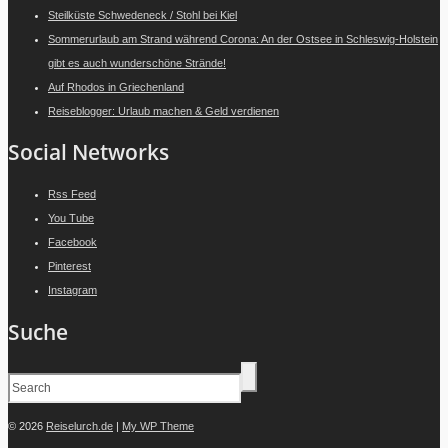
Steilküste Schwedeneck / Stohl bei Kiel
Sommerurlaub am Strand während Corona: An der Ostsee in Schleswig-Holstein
gibt es auch wunderschöne Strände!
Auf Rhodos in Griechenland
Reiseblogger: Urlaub machen & Geld verdienen
Social Networks
Rss Feed
You Tube
Facebook
Pinterest
Instagram
Suche
© 2026
Reiselurch.de
|
My WP Theme