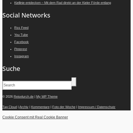
Kiellinie entdecken – Mit dem Rad direkt an der Kieler Förde entlang
Social Networks
Rss Feed
You Tube
Facebook
Pinterest
Instagram
Suche
© 2026
Reiselurch.de
|
My WP Theme
Tag Cloud
|
Archiv
|
Kommentare
|
Foto der Woche
|
Impressum / Datenschutz
Cookie Consent mit Real Cookie Banner