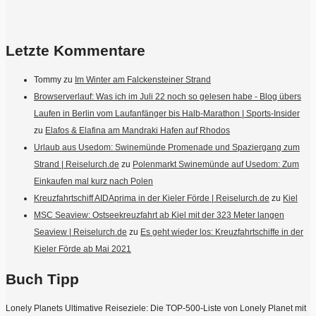
Letzte Kommentare
Tommy
zu
Im Winter am Falckensteiner Strand
Browserverlauf: Was ich im Juli 22 noch so gelesen habe - Blog übers
Laufen in Berlin vom Laufanfänger bis Halb-Marathon | Sports-Insider
zu
Elafos & Elafina am Mandraki Hafen auf Rhodos
Urlaub aus Usedom: Swinemünde Promenade und Spaziergang zum
Strand | Reiselurch.de
zu
Polenmarkt Swinemünde auf Usedom: Zum
Einkaufen mal kurz nach Polen
Kreuzfahrtschiff AIDAprima in der Kieler Förde | Reiselurch.de
zu
Kiel
MSC Seaview: Ostseekreuzfahrt ab Kiel mit der 323 Meter langen
Seaview | Reiselurch.de
zu
Es geht wieder los: Kreuzfahrtschiffe in der
Kieler Förde ab Mai 2021
Buch Tipp
Lonely Planets Ultimative Reiseziele: Die TOP-500-Liste von Lonely Planet mit