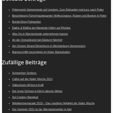
Polenmarkt Swinemünde auf Usedom: Zum Einkaufen mal kurz nach Polen
Besichtigung Führerhauptquartier Wolfsschanze: Ruinen und Bunker in Polen
BorderShop Puttgarden
Elafos & Elafina am Mandraki Hafen auf Rhodos
Was Du in Warnemünde unternehmen kannst
An der Ostseeküste bei Dänisch-Nienhof
Am Ostsee Strand Elmenhorst in Mecklenburg-Vorpommern
Marineschiffe besichtigen im Kieler Marinehafen
Zufällige Beiträge
Schweriner Schloss
Cäthe auf der Kieler Woche 2013
Välkommen till Norra Kvill!
Der erste Schnee in Kiel in diesem Winter
Soi Cowboy Bangkok
Windjammerparade 2019 – Das maritime Highlight der Kieler Woche
Der Sommer 2021 ist da: Biergartenwetter in Kiel