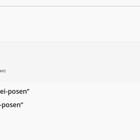
gen)
ei-posen”
i-posen”