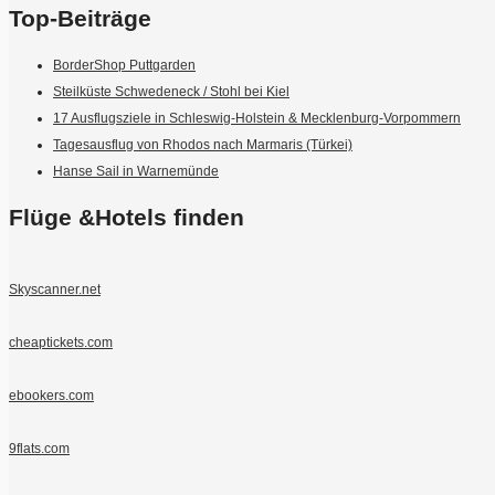
Top-Beiträge
BorderShop Puttgarden
Steilküste Schwedeneck / Stohl bei Kiel
17 Ausflugsziele in Schleswig-Holstein & Mecklenburg-Vorpommern
Tagesausflug von Rhodos nach Marmaris (Türkei)
Hanse Sail in Warnemünde
Flüge &Hotels finden
Skyscanner.net
cheaptickets.com
ebookers.com
9flats.com