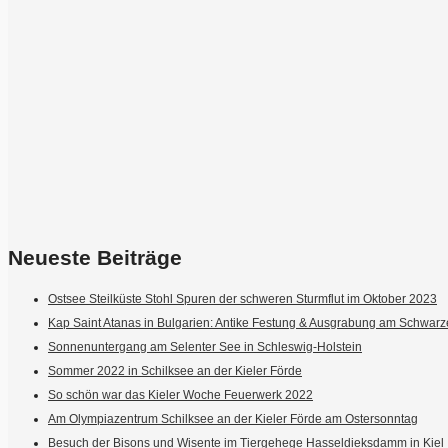
Neueste Beiträge
Ostsee Steilküste Stohl Spuren der schweren Sturmflut im Oktober 2023
Kap Saint Atanas in Bulgarien: Antike Festung & Ausgrabung am Schwar
Sonnenuntergang am Selenter See in Schleswig-Holstein
Sommer 2022 in Schilksee an der Kieler Förde
So schön war das Kieler Woche Feuerwerk 2022
Am Olympiazentrum Schilksee an der Kieler Förde am Ostersonntag
Besuch der Bisons und Wisente im Tiergehege Hasseldieksdamm in Kiel