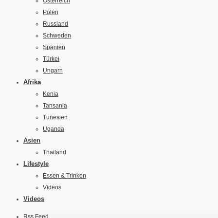
Österreich
Polen
Russland
Schweden
Spanien
Türkei
Ungarn
Afrika
Kenia
Tansania
Tunesien
Uganda
Asien
Thailand
Lifestyle
Essen & Trinken
Videos
Videos
Rss Feed