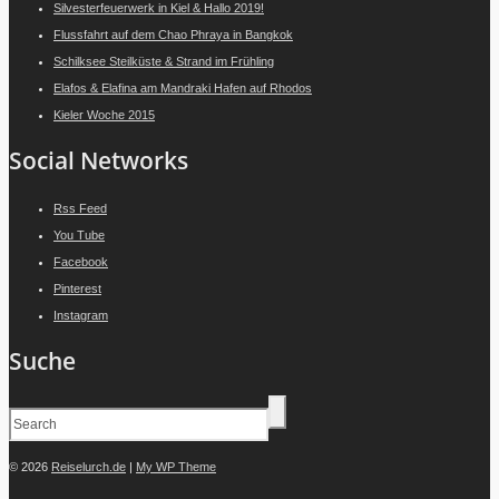
Silvesterfeuerwerk in Kiel & Hallo 2019!
Flussfahrt auf dem Chao Phraya in Bangkok
Schilksee Steilküste & Strand im Frühling
Elafos & Elafina am Mandraki Hafen auf Rhodos
Kieler Woche 2015
Social Networks
Rss Feed
You Tube
Facebook
Pinterest
Instagram
Suche
© 2026
Reiselurch.de
|
My WP Theme