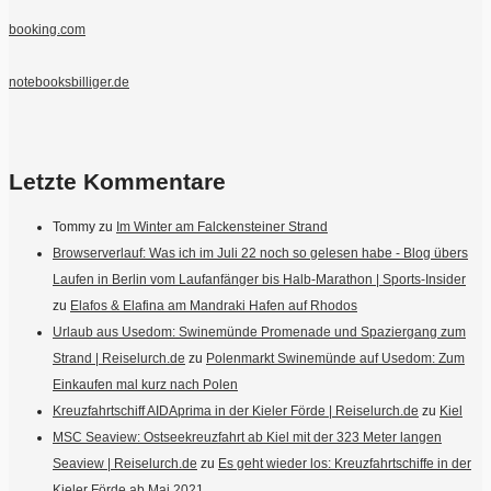
booking.com
notebooksbilliger.de
Letzte Kommentare
Tommy
zu
Im Winter am Falckensteiner Strand
Browserverlauf: Was ich im Juli 22 noch so gelesen habe - Blog übers
Laufen in Berlin vom Laufanfänger bis Halb-Marathon | Sports-Insider
zu
Elafos & Elafina am Mandraki Hafen auf Rhodos
Urlaub aus Usedom: Swinemünde Promenade und Spaziergang zum
Strand | Reiselurch.de
zu
Polenmarkt Swinemünde auf Usedom: Zum
Einkaufen mal kurz nach Polen
Kreuzfahrtschiff AIDAprima in der Kieler Förde | Reiselurch.de
zu
Kiel
MSC Seaview: Ostseekreuzfahrt ab Kiel mit der 323 Meter langen
Seaview | Reiselurch.de
zu
Es geht wieder los: Kreuzfahrtschiffe in der
Kieler Förde ab Mai 2021