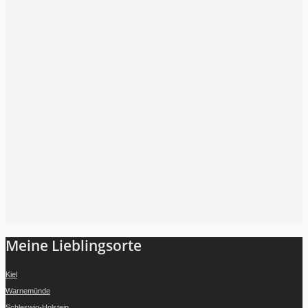
Folge mir auf Instagram
Meine Lieblingsorte
Kiel
Warnemünde
Schleswig-Holstein