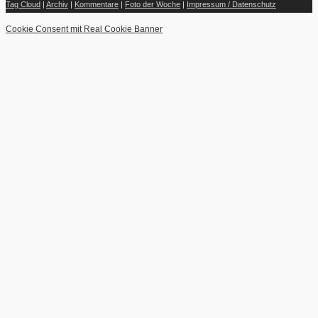
Tag Cloud
|
Archiv
|
Kommentare
|
Foto der Woche
|
Impressum / Datenschutz
Cookie Consent mit Real Cookie Banner