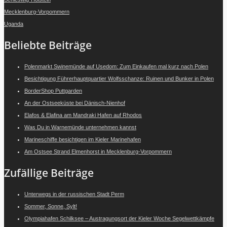
Mecklenburg-Vorpommern
Uganda
Beliebte Beiträge
Polenmarkt Swinemünde auf Usedom: Zum Einkaufen mal kurz nach Polen
Besichtigung Führerhauptquartier Wolfsschanze: Ruinen und Bunker in Polen
BorderShop Puttgarden
An der Ostseeküste bei Dänisch-Nienhof
Elafos & Elafina am Mandraki Hafen auf Rhodos
Was Du in Warnemünde unternehmen kannst
Marineschiffe besichtigen im Kieler Marinehafen
Am Ostsee Strand Elmenhorst in Mecklenburg-Vorpommern
Zufällige Beiträge
Unterwegs in der russischen Stadt Perm
Sommer, Sonne, Sylt!
Olympiahafen Schilksee – Austragungsort der Kieler Woche Segelwettkämpfe