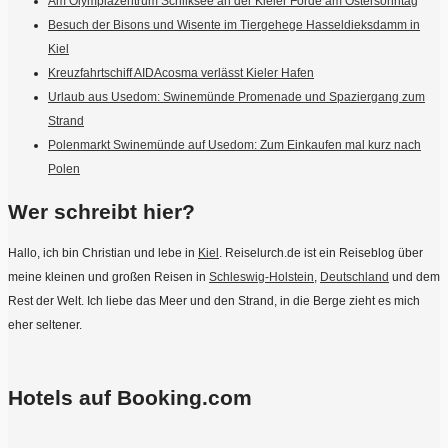
Am Olympiazentrum Schilksee an der Kieler Förde am Ostersonntag
Besuch der Bisons und Wisente im Tiergehege Hasseldieksdamm in
Kiel
Kreuzfahrtschiff AIDAcosma verlässt Kieler Hafen
Urlaub aus Usedom: Swinemünde Promenade und Spaziergang zum
Strand
Polenmarkt Swinemünde auf Usedom: Zum Einkaufen mal kurz nach
Polen
Wer schreibt hier?
Hallo, ich bin Christian und lebe in
Kiel
. Reiselurch.de ist ein Reiseblog über
meine kleinen und großen Reisen in
Schleswig-Holstein
,
Deutschland
und dem
Rest der Welt. Ich liebe das Meer und den Strand, in die Berge zieht es mich
eher seltener.
Hotels auf Booking.com