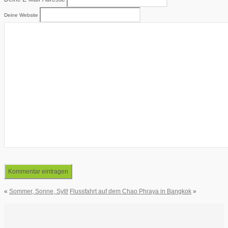
Deine Website
«
Sommer, Sonne, Sylt!
Flussfahrt auf dem Chao Phraya in Bangkok
»