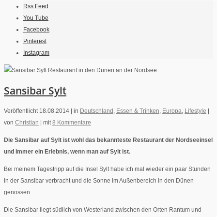
Rss Feed
You Tube
Facebook
Pinterest
Instagram
Sansibar Sylt
Veröffentlicht 18.08.2014 |
in
Deutschland
,
Essen & Trinken
,
Europa
,
Lifestyle
|
von
Christian
|
mit
8 Kommentare
Die Sansibar auf Sylt ist wohl das bekannteste Restaurant der Nordseeinsel
und immer ein Erlebnis, wenn man auf Sylt ist.
Bei meinem Tagestripp auf die Insel Sylt habe ich mal wieder ein paar Stunden
in der Sansibar verbracht und die Sonne im Außenbereich in den Dünen
genossen.
Die Sansibar liegt südlich von Westerland zwischen den Orten Rantum und