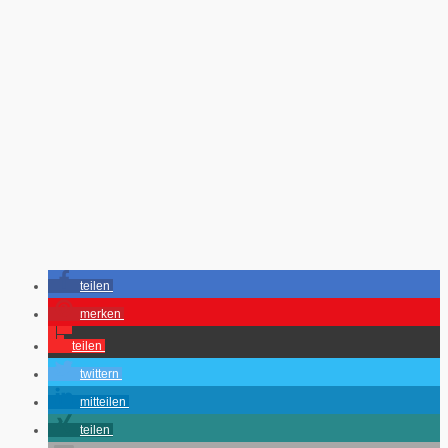
teilen
merken
teilen
twittern
mitteilen
teilen