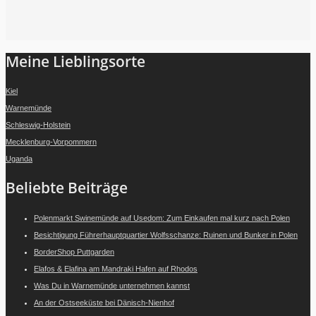
Folge mir auf Instagram
Meine Lieblingsorte
Kiel
Warnemünde
Schleswig-Holstein
Mecklenburg-Vorpommern
Uganda
Beliebte Beiträge
Polenmarkt Swinemünde auf Usedom: Zum Einkaufen mal kurz nach Polen
Besichtigung Führerhauptquartier Wolfsschanze: Ruinen und Bunker in Polen
BorderShop Puttgarden
Elafos & Elafina am Mandraki Hafen auf Rhodos
Was Du in Warnemünde unternehmen kannst
An der Ostseeküste bei Dänisch-Nienhof