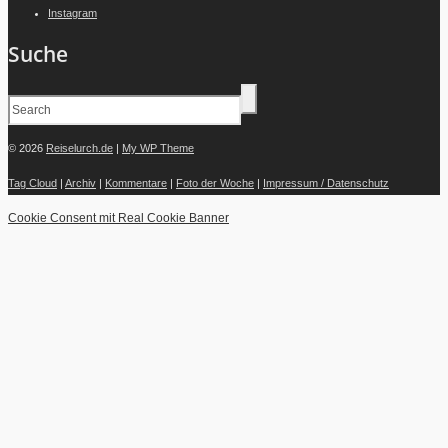
Instagram
Suche
© 2026
Reiselurch.de
|
My WP Theme
Tag Cloud
|
Archiv
|
Kommentare
|
Foto der Woche
|
Impressum / Datenschutz
Cookie Consent mit Real Cookie Banner