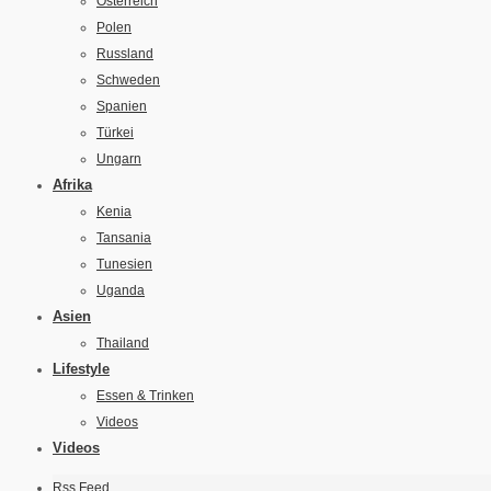
Österreich
Polen
Russland
Schweden
Spanien
Türkei
Ungarn
Afrika
Kenia
Tansania
Tunesien
Uganda
Asien
Thailand
Lifestyle
Essen & Trinken
Videos
Videos
Rss Feed