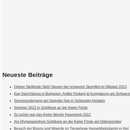
Neueste Beiträge
Ostsee Steilküste Stohl Spuren der schweren Sturmflut im Oktober 2023
Kap Saint Atanas in Bulgarien: Antike Festung & Ausgrabung am Schwar
Sonnenuntergang am Selenter See in Schleswig-Holstein
Sommer 2022 in Schilksee an der Kieler Förde
So schön war das Kieler Woche Feuerwerk 2022
Am Olympiazentrum Schilksee an der Kieler Förde am Ostersonntag
Besuch der Bisons und Wisente im Tiergehege Hasseldieksdamm in Kiel