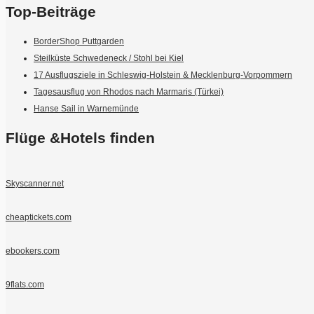
Top-Beiträge
BorderShop Puttgarden
Steilküste Schwedeneck / Stohl bei Kiel
17 Ausflugsziele in Schleswig-Holstein & Mecklenburg-Vorpommern
Tagesausflug von Rhodos nach Marmaris (Türkei)
Hanse Sail in Warnemünde
Flüge &Hotels finden
Skyscanner.net
cheaptickets.com
ebookers.com
9flats.com