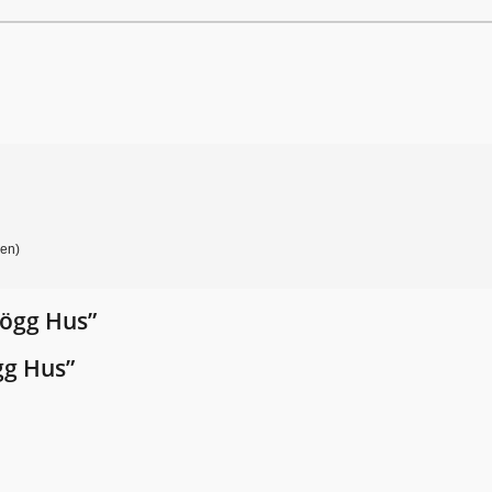
gen)
lögg Hus”
gg Hus”