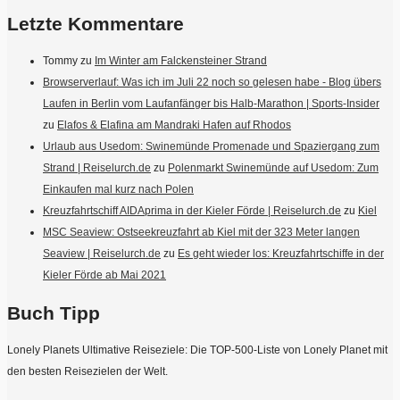
Letzte Kommentare
Tommy
zu
Im Winter am Falckensteiner Strand
Browserverlauf: Was ich im Juli 22 noch so gelesen habe - Blog übers
Laufen in Berlin vom Laufanfänger bis Halb-Marathon | Sports-Insider
zu
Elafos & Elafina am Mandraki Hafen auf Rhodos
Urlaub aus Usedom: Swinemünde Promenade und Spaziergang zum
Strand | Reiselurch.de
zu
Polenmarkt Swinemünde auf Usedom: Zum
Einkaufen mal kurz nach Polen
Kreuzfahrtschiff AIDAprima in der Kieler Förde | Reiselurch.de
zu
Kiel
MSC Seaview: Ostseekreuzfahrt ab Kiel mit der 323 Meter langen
Seaview | Reiselurch.de
zu
Es geht wieder los: Kreuzfahrtschiffe in der
Kieler Förde ab Mai 2021
Buch Tipp
Lonely Planets Ultimative Reiseziele: Die TOP-500-Liste von Lonely Planet mit
den besten Reisezielen der Welt.