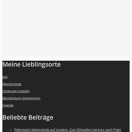
Folge mir auf Instagram
Meine Lieblingsorte
Kiel
Warnemünde
Schleswig-Holstein
Mecklenburg-Vorpommern
Uganda
Beliebte Beiträge
Polenmarkt Swinemünde auf Usedom: Zum Einkaufen mal kurz nach Polen