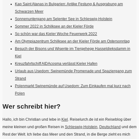
Kap Saint Atanas in Bulgarien: Antike Festung & Ausgrabung am
Schwarzen Meer
Sonnenuntergang am Selenter See in Schleswig-Holstein
Sommer 2022 in Schilksee an der Kieler Förde
So schön war das Kieler Woche Feuerwerk 2022
Am Olympiazentrum Schilksee an der Kieler Förde am Ostersonntag
Besuch der Bisons und Wisente im Tiergehege Hasseldieksdamm in
Kiel
Kreuzfahrtschiff AIDAcosma verlässt Kieler Hafen
Urlaub aus Usedom: Swinemünde Promenade und Spaziergang zum
Strand
Polenmarkt Swinemünde auf Usedom: Zum Einkaufen mal kurz nach
Polen
Wer schreibt hier?
Hallo, ich bin Christian und lebe in
Kiel
. Reiselurch.de ist ein Reiseblog über
meine kleinen und großen Reisen in
Schleswig-Holstein
,
Deutschland
und dem
Rest der Welt. Ich liebe das Meer und den Strand, in die Berge zieht es mich