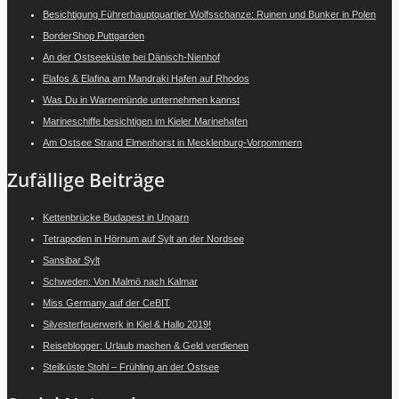
Besichtigung Führerhauptquartier Wolfsschanze: Ruinen und Bunker in Polen
BorderShop Puttgarden
An der Ostseeküste bei Dänisch-Nienhof
Elafos & Elafina am Mandraki Hafen auf Rhodos
Was Du in Warnemünde unternehmen kannst
Marineschiffe besichtigen im Kieler Marinehafen
Am Ostsee Strand Elmenhorst in Mecklenburg-Vorpommern
Zufällige Beiträge
Kettenbrücke Budapest in Ungarn
Tetrapoden in Hörnum auf Sylt an der Nordsee
Sansibar Sylt
Schweden: Von Malmö nach Kalmar
Miss Germany auf der CeBIT
Silvesterfeuerwerk in Kiel & Hallo 2019!
Reiseblogger: Urlaub machen & Geld verdienen
Steilküste Stohl – Frühling an der Ostsee