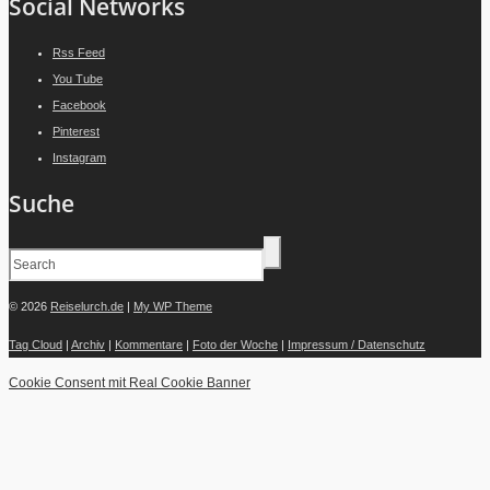
Social Networks
Rss Feed
You Tube
Facebook
Pinterest
Instagram
Suche
© 2026
Reiselurch.de
|
My WP Theme
Tag Cloud
|
Archiv
|
Kommentare
|
Foto der Woche
|
Impressum / Datenschutz
Cookie Consent mit Real Cookie Banner