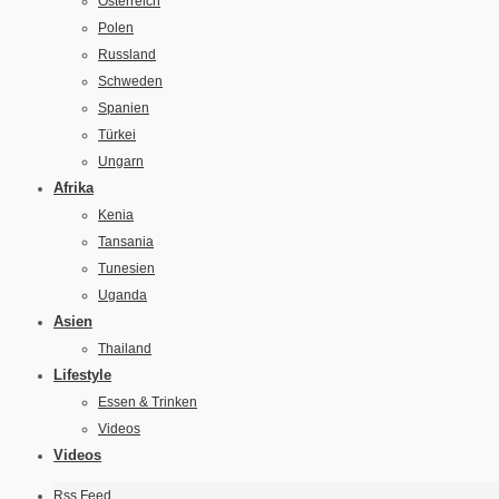
Österreich
Polen
Russland
Schweden
Spanien
Türkei
Ungarn
Afrika
Kenia
Tansania
Tunesien
Uganda
Asien
Thailand
Lifestyle
Essen & Trinken
Videos
Videos
Rss Feed