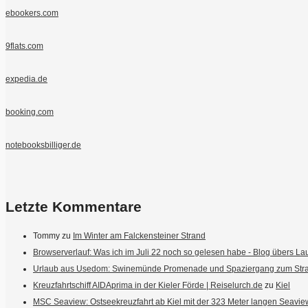
ebookers.com
9flats.com
expedia.de
booking.com
notebooksbilliger.de
Letzte Kommentare
Tommy
zu
Im Winter am Falckensteiner Strand
Browserverlauf: Was ich im Juli 22 noch so gelesen habe - Blog übers Lau
Urlaub aus Usedom: Swinemünde Promenade und Spaziergang zum Stran
Kreuzfahrtschiff AIDAprima in der Kieler Förde | Reiselurch.de
zu
Kiel
MSC Seaview: Ostseekreuzfahrt ab Kiel mit der 323 Meter langen Seaview