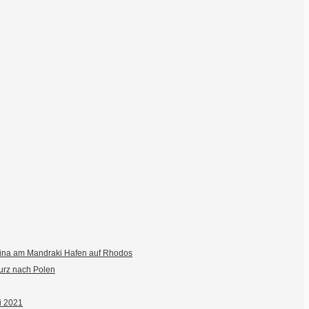
fina am Mandraki Hafen auf Rhodos
urz nach Polen
ai 2021